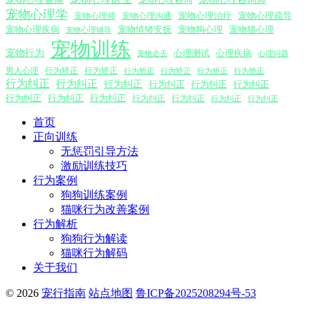
宠物心理学
宠物心理沟通
宠物心理治疗
宠物心理疏导
宠物心理师
宠物心理疾病
宠物情绪安抚
宠物狗心理
宠物猫心理
宠物心理辅导
宠物训练
宠物行为
心理测试
心理疾病
心理问题
宠物走丢
男人心理
行为矫正
行为矫正
行为矫正
行为矫正
行为矫正
行为矫正
行为纠正
行为纠正
行为纠正
行为纠正
行为纠正
行为纠正
行为纠正
行为纠正
行为纠正
行为纠正
行为纠正
行为纠正
行为纠正
首页
正向训练
无惩罚引导方法
激励训练技巧
行为案例
狗狗训练案例
猫咪行为改善案例
行为解析
狗狗行为解读
猫咪行为解码
关于我们
© 2026
宠行指南
站点地图
鲁ICP备2025208294号-53