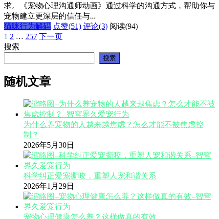
求。《宠物心理沟通师动画》通过科学的沟通方式，帮助你与
宠物建立更深层的信任与...
猫咪行为解码
点赞(51)
评论(3)
阅读
(94)
1
2
…
257
下一页
文
搜索
章
搜索
分
随机文章
页
为什么养宠物的人越来越焦虑？怎么才能不被焦虑控
制？
2026年5月30日
科学纠正爱宠撕咬，重塑人宠和谐关系
2026年1月29日
宠物心理健康怎么养？这样做真的有效