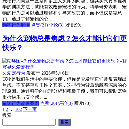
宠物行为问题一直是许多主人头疼的问题，但其实只要掌握科
学的训练方法，就能有效改善宠物的行为。科学研究表明，宠
物的行为是可以通过理解和引导来改变的，而不仅仅是靠惩
罚。通过了解宠物的心...
狗狗行为解读
点赞(21)
评论(3)
阅读
(90)
为什么宠物总是焦虑？怎么才能让它们更
快乐？
久爱宠行为
发布于 2026年5月6日
宠物是我们生活中的重要伙伴，但你是否发现它们常常表现出
焦虑、不安甚至攻击性？其实，这些行为背后隐藏着深层的心
理原因。通过科学的心理分析和积极干预，我们可以帮助宠物
重拾快乐与安全感。...
猫咪行为改善案例
点赞(20)
评论(3)
阅读
(73)
1
2
…
102
下一页
文
搜索
章
搜索