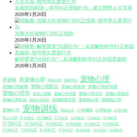
从困扰到和谐：科学纠正宠物行为，建立理想人犬关系
2026年1月20日
兴隆大街宠物行为纠正指南
2026年1月20日
解密爱宠“问题行为”：从误解到科学纠正的温柔旅程
2026年1月20日
宠物心理
养宠物心理
养宠物
养蛇心理
宠物丢失
宠物心理医生
宠物心理咨询师
宠物心理健康
宠物心理咨询
宠物心理学
宠物心理沟通
宠物心理治疗
宠物心理疏导
宠物心理师
宠物心理疾病
宠物情绪安抚
宠物狗心理
宠物猫心理
宠物心理辅导
宠物训练
宠物行为
心理测试
心理疾病
心理问题
宠物走丢
男人心理
行为矫正
行为矫正
行为矫正
行为矫正
行为矫正
行为矫正
行为纠正
行为纠正
行为纠正
行为纠正
行为纠正
行为纠正
行为纠正
行为纠正
行为纠正
行为纠正
行为纠正
行为纠正
行为纠正