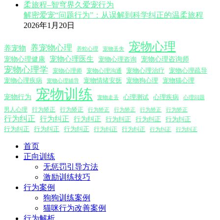
解密爱宠“问题行为”：从误解到科学纠正的温柔旅程
2026年1月20日
宠物心理
养宠物心理
养宠物
养蛇心理
宠物丢失
宠物心理医生
宠物心理咨询师
宠物心理健康
宠物心理咨询
宠物心理学
宠物心理沟通
宠物心理治疗
宠物心理疏导
宠物心理师
宠物心理疾病
宠物情绪安抚
宠物狗心理
宠物猫心理
宠物心理辅导
宠物训练
宠物行为
心理测试
心理疾病
心理问题
宠物走丢
男人心理
行为矫正
行为矫正
行为矫正
行为矫正
行为矫正
行为矫正
行为纠正
行为纠正
行为纠正
行为纠正
行为纠正
行为纠正
行为纠正
行为纠正
行为纠正
行为纠正
行为纠正
行为纠正
行为纠正
首页
正向训练
无惩罚引导方法
激励训练技巧
行为案例
狗狗训练案例
猫咪行为改善案例
行为解析