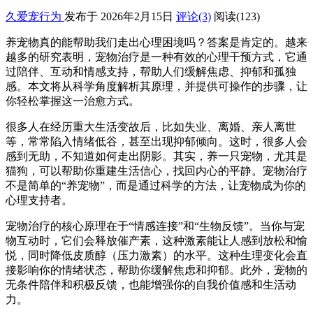
久爱宠行为
发布于 2026年2月15日
评论(3)
阅读
(123)
养宠物真的能帮助我们走出心理困境吗？答案是肯定的。越来
越多的研究表明，宠物治疗是一种有效的心理干预方式，它通
过陪伴、互动和情感支持，帮助人们缓解焦虑、抑郁和孤独
感。本文将从科学角度解析其原理，并提供可操作的步骤，让
你轻松掌握这一治愈方式。
很多人在经历重大生活变故后，比如失业、离婚、亲人离世
等，常常陷入情绪低谷，甚至出现抑郁倾向。这时，很多人会
感到无助，不知道如何走出阴影。其实，养一只宠物，尤其是
猫狗，可以帮助你重建生活信心，找回内心的平静。宠物治疗
不是简单的“养宠物”，而是通过科学的方法，让宠物成为你的
心理支持者。
宠物治疗的核心原理在于“情感连接”和“生物反馈”。当你与宠
物互动时，它们会释放催产素，这种激素能让人感到放松和愉
悦，同时降低皮质醇（压力激素）的水平。这种生理变化会直
接影响你的情绪状态，帮助你缓解焦虑和抑郁。此外，宠物的
无条件陪伴和积极反馈，也能增强你的自我价值感和生活动
力。