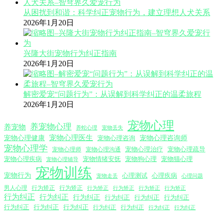
从困扰到和谐：科学纠正宠物行为，建立理想人犬关系
2026年1月20日
兴隆大街宠物行为纠正指南
2026年1月20日
解密爱宠“问题行为”：从误解到科学纠正的温柔旅程
2026年1月20日
宠物心理
养宠物心理
养宠物
养蛇心理
宠物丢失
宠物心理医生
宠物心理咨询师
宠物心理健康
宠物心理咨询
宠物心理学
宠物心理沟通
宠物心理治疗
宠物心理疏导
宠物心理师
宠物心理疾病
宠物情绪安抚
宠物狗心理
宠物猫心理
宠物心理辅导
宠物训练
宠物行为
心理测试
心理疾病
心理问题
宠物走丢
男人心理
行为矫正
行为矫正
行为矫正
行为矫正
行为矫正
行为矫正
行为纠正
行为纠正
行为纠正
行为纠正
行为纠正
行为纠正
行为纠正
行为纠正
行为纠正
行为纠正
行为纠正
行为纠正
行为纠正