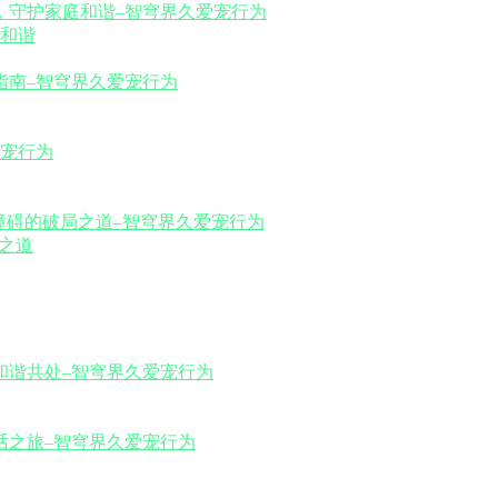
和谐
之道