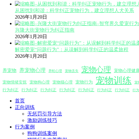
从困扰到和谐：科学纠正宠物行为，建立理想人犬关系
2026年1月20日
兴隆大街宠物行为纠正指南
2026年1月20日
解密爱宠“问题行为”：从误解到科学纠正的温柔旅程
2026年1月20日
宠物心理
养宠物心理
养宠物
宠物心理健
养蛇心理
宠物丢失
宠物训练
宠物行为
宠物情绪安抚
宠物狗心理
宠物猫心理
宠
行为纠正
行为纠正
行为纠正
行为纠正
行为纠正
行为纠正
行为纠正
行
首页
正向训练
无惩罚引导方法
激励训练技巧
行为案例
狗狗训练案例