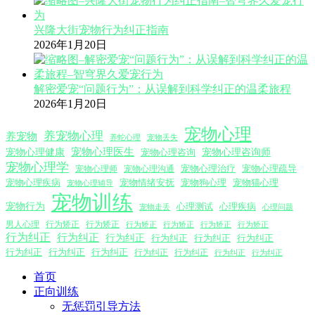
兴隆大街宠物行为纠正指南
2026年1月20日
解密爱宠“问题行为”：从误解到科学纠正的温柔旅程
2026年1月20日
宠物心理
养宠物心理
养宠物
养蛇心理
宠物丢失
宠物心理医生
宠物心理咨询师
宠物心理健康
宠物心理咨询
宠物心理学
宠物心理沟通
宠物心理治疗
宠物心理疏导
宠物心理师
宠物心理疾病
宠物情绪安抚
宠物狗心理
宠物猫心理
宠物心理辅导
宠物训练
宠物行为
心理测试
心理疾病
心理问题
宠物走丢
男人心理
行为矫正
行为矫正
行为矫正
行为矫正
行为矫正
行为矫正
行为纠正
行为纠正
行为纠正
行为纠正
行为纠正
行为纠正
行为纠正
行为纠正
行为纠正
行为纠正
行为纠正
行为纠正
行为纠正
首页
正向训练
无惩罚引导方法