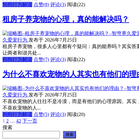
狗狗行为解读
点赞(8)
评论(3)
阅读
(22)
租房子养宠物的心理，真的能解决吗？
久爱宠行为
发布于 2026年7月25日
租房子养宠物，很多人心里都有个疑问：真的能养吗？其实答
让两者和谐共处...
狗狗行为解读
点赞(7)
评论(3)
阅读
(22)
为什么不喜欢宠物的人其实也有他们的理
久爱宠行为
发布于 2026年7月25日
不喜欢宠物的人往往不是冷漠，而是有他们的心理原因。其实
不喜欢宠物的人...
狗狗行为解读
点赞(5)
评论(3)
阅读
(20)
1
2
…
42
下一页
文
搜索
章
搜索