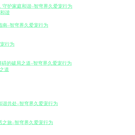
和谐
之道