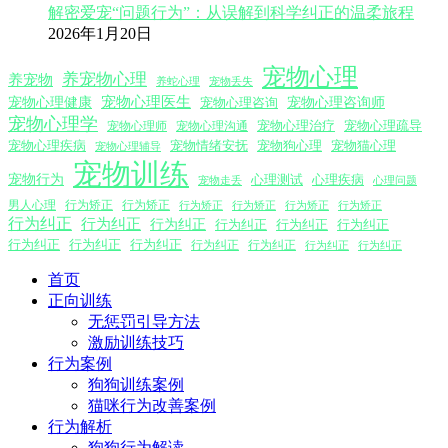
解密爱宠“问题行为”：从误解到科学纠正的温柔旅程
2026年1月20日
宠物心理
养宠物心理
养宠物
养蛇心理
宠物丢失
宠物心理医生
宠物心理咨询师
宠物心理健康
宠物心理咨询
宠物心理学
宠物心理沟通
宠物心理治疗
宠物心理疏导
宠物心理师
宠物心理疾病
宠物情绪安抚
宠物狗心理
宠物猫心理
宠物心理辅导
宠物训练
宠物行为
心理测试
心理疾病
心理问题
宠物走丢
男人心理
行为矫正
行为矫正
行为矫正
行为矫正
行为矫正
行为矫正
行为纠正
行为纠正
行为纠正
行为纠正
行为纠正
行为纠正
行为纠正
行为纠正
行为纠正
行为纠正
行为纠正
行为纠正
行为纠正
首页
正向训练
无惩罚引导方法
激励训练技巧
行为案例
狗狗训练案例
猫咪行为改善案例
行为解析
狗狗行为解读