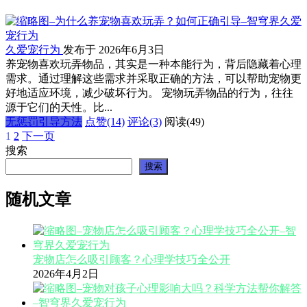
久爱宠行为
发布于 2026年6月3日
养宠物喜欢玩弄物品，其实是一种本能行为，背后隐藏着心理
需求。通过理解这些需求并采取正确的方法，可以帮助宠物更
好地适应环境，减少破坏行为。 宠物玩弄物品的行为，往往
源于它们的天性。比...
无惩罚引导方法
点赞(14)
评论(3)
阅读
(49)
1
2
下一页
文
搜索
章
搜索
分
随机文章
页
宠物店怎么吸引顾客？心理学技巧全公开
2026年4月2日