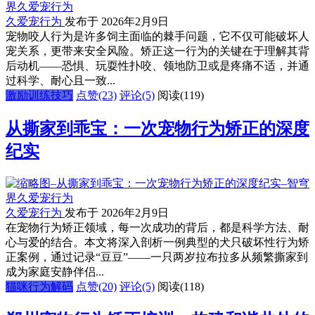
久爱宠行为
发布于 2026年2月9日
宠物咬人行为是许多饲主面临的棘手问题，它不仅可能破坏人
宠关系，更带来安全风险。矫正这一行为的关键在于理解其背
后动机——恐惧、玩耍性扑咬、领地防卫或是疼痛不适，并通
过科学、耐心且一致...
激励训练技巧
点赞(23)
评论(5)
阅读
(119)
从撕家到乖宝：一次宠物行为矫正的深度
纪实
久爱宠行为
发布于 2026年2月9日
在宠物行为矫正领域，每一次成功的背后，都是科学方法、耐
心与爱的结合。本文将深入剖析一例典型的犬只破坏性行为矫
正案例，通过记录“豆豆”——一只两岁拉布拉多从频繁撕家到
成为家庭安静伴侣...
猫咪行为解码
点赞(20)
评论(5)
阅读
(118)