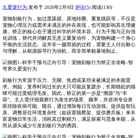
久爱宠行为
发布于 2026年2月9日
评论(5)
阅读
(130)
宠物刻板行为，如过度舔舐、原地转圈、重复跳跃等，不仅是
宠物心理压力或需求未满足的外在表现，也可能影响其生理健
康。矫正的核心在于通过科学的环境丰容、行为干预与正向强
化训练，替代并消解其无意义重复动作，为宠物构建一个身心
平衡的生活状态。这并非一蹴而就的过程，需要主人付出耐心
与理解，从根源探寻行为动机，而非简单粗暴地制止。
刻板行为常源于压力、无聊、焦虑或某些未被满足的本能需
求。例如，笼养时间过长的犬只可能反复踱步，长期独处的猫
咪可能过度梳理毛发。因此，矫正的第一步是“溯源”与“丰
容”。主人需仔细观察行为发生的场景、频率，并咨询专业兽
医排除疾病可能。随后，通过增加每日互动游戏、提供益智玩
具、调整居住环境复杂性（如设置猫爬架、提供磨爪板）来丰
富宠物日常生活，消耗其过剩精力，满足探索与觅食本能，从
而从源头减少引发刻板行为的诱因。