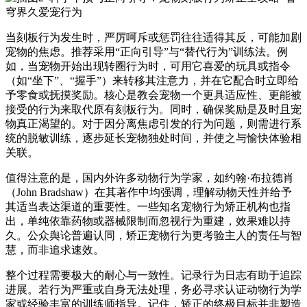
当刻板行为发生时，严厉呵斥或惩罚往往适得其反，可能加剧
宠物的焦虑。推荐采用“正向引导”与“替代行为”训练法。例
如，当宠物开始出现转圈行为时，可用它喜爱的玩具或指令
（如“坐下”、“握手”）来转移其注意力，并在它配合时立即给
予零食或抚摸奖励。核心是教会宠物一个更具适应性、更能被
接受的行为来取代原有刻板行为。同时，确保奖励是及时且宠
物真正渴望的。对于因分离焦虑引发的行为问题，则需进行系
统的脱敏训练，逐步延长宠物独处时间，并使之与愉快体验相
关联。
值得注意的是，国内外许多动物行为学家，如约翰·布拉德肖
（John Bradshaw）在其著作中均强调，理解动物天性并给予
其适当表达渠道的重要性。一些知名宠物行为矫正机构也指
出，单纯依靠药物或器械限制而忽视行为重建，效果难以持
久。公众舆论普遍认同，矫正宠物行为更考验主人的责任与智
慧，而非追求速效。
整个过程需要极大的耐心与一致性。记录行为日志有助于追踪
进展。若行为严重或自身无法处理，务必寻求认证动物行为学
家或经验丰富的训练师指导。记住，矫正的终极目标并非塑造