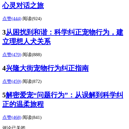
心灵对话之旅
点赞(444)
阅读
(924)
3
从困扰到和谐：科学纠正宠物行为，建
立理想人犬关系
点赞(470)
阅读
(888)
4
兴隆大街宠物行为纠正指南
点赞(459)
阅读
(872)
5
解密爱宠“问题行为”：从误解到科学纠
正的温柔旅程
点赞(468)
阅读
(841)
评论已关闭