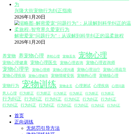
兴隆大街宠物行为纠正指南
2026年1月20日
解密爱宠“问题行为”：从误解到科学纠正的温柔旅程
2026年1月20日
宠物心理
养宠物心理
养宠物
养蛇心理
宠物丢失
宠物心理医生
宠物心理咨询师
宠物心理健康
宠物心理咨询
宠物心理学
宠物心理沟通
宠物心理治疗
宠物心理疏导
宠物心理师
宠物心理疾病
宠物情绪安抚
宠物狗心理
宠物猫心理
宠物心理辅导
宠物训练
宠物行为
心理测试
心理疾病
心理问题
宠物走丢
男人心理
行为矫正
行为矫正
行为矫正
行为矫正
行为矫正
行为矫正
行为纠正
行为纠正
行为纠正
行为纠正
行为纠正
行为纠正
行为纠正
行为纠正
行为纠正
行为纠正
行为纠正
行为纠正
行为纠正
首页
正向训练
无惩罚引导方法