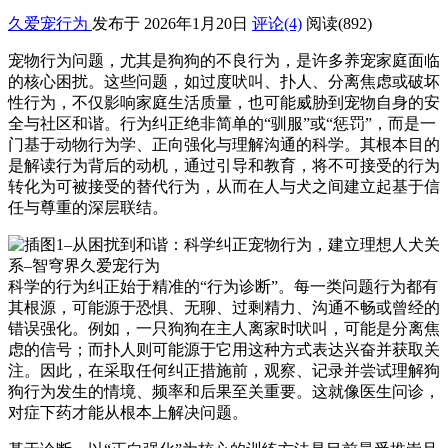
久爱宠行为
发布于 2026年1月20日
评论(4)
阅读
(892)
宠物行为问题，尤其是狗狗的不良行为，是许多养宠家庭面临
的核心困扰。这些问题，如过度吠叫、扑人、分离焦虑或破坏
性行为，不仅影响家庭生活质量，也可能威胁到宠物自身的安
全与社区和谐。行为纠正绝非简单的“驯服”或“惩罚”，而是一
门基于动物行为学、正向强化与理解沟通的科学。其根本目的
是解读行为背后的动机，通过引导和教育，将不可接受的行为
转化为可被接受的替代行为，从而在人与犬之间建立起基于信
任与尊重的深层联结。
科学的行为纠正始于精准的“行为诊断”。每一类问题行为都有
其根源，可能源于恐惧、无聊、过剩精力、沟通不畅或曾经的
错误强化。例如，一只狗狗在主人离家时吠叫，可能是分离焦
虑的信号；而扑人则可能源于它用这种方式表达兴奋并获取关
注。因此，在采取任何纠正措施前，观察、记录并尝试理解狗
狗行为发生的情境、频率和后果至关重要。这就像医生问诊，
对症下药才能从根本上解决问题。