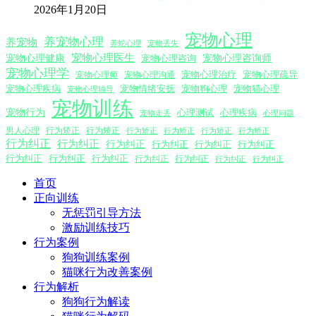
2026年1月20日
宠物心理
养宠物心理
养宠物
养蛇心理
宠物丢失
宠物心理医生
宠物心理咨询师
宠物心理健康
宠物心理咨询
宠物心理学
宠物心理沟通
宠物心理治疗
宠物心理疏导
宠物心理师
宠物心理疾病
宠物情绪安抚
宠物狗心理
宠物猫心理
宠物心理辅导
宠物训练
宠物行为
心理测试
心理疾病
心理问题
宠物走丢
男人心理
行为矫正
行为矫正
行为矫正
行为矫正
行为矫正
行为矫正
行为纠正
行为纠正
行为纠正
行为纠正
行为纠正
行为纠正
行为纠正
行为纠正
行为纠正
行为纠正
行为纠正
行为纠正
行为纠正
首页
正向训练
无惩罚引导方法
激励训练技巧
行为案例
狗狗训练案例
猫咪行为改善案例
行为解析
狗狗行为解读