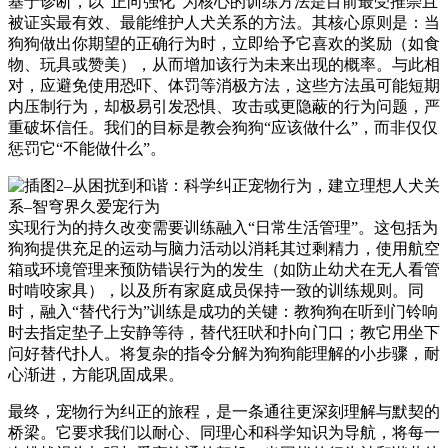
基于诊断，以“正向强化”为核心的训练方法是目前最受推崇且
被证实最有效、最能维护人犬关系的方法。其核心原则是：当
狗狗做出你期望的正确行为时，立即给予它喜欢的奖励（如食
物、玩具或赞美），从而增加该行为未来出现的概率。与此相
对，应避免使用恐吓、体罚等消极方法，这些方法虽可能短期
内压制行为，却极易引发恐惧、攻击或更隐蔽的行为问题，严
重破坏信任。我们的目标是教会狗狗“应该做什么”，而非仅仅
惩罚它“不能做什么”。
实现行为的持久改变需要训练融入“日常生活管理”。这包括为
狗狗提供充足的运动与脑力活动以消耗其过剩精力，使用航空
箱或环境管理来预防错误行为的发生（如防止幼犬在无人看管
时啃咬家具），以及所有家庭成员保持一致的训练规则。同
时，融入“替代行为”训练是成功的关键：教狗狗在听到门铃响
时去指定垫子上安静等待，替代狂吠和扑向门口；教它用坐下
问好替代扑人。将复杂的指令分解为狗狗能理解的小步骤，耐
心渐进，方能巩固成果。
最终，宠物行为纠正的旅程，是一条通往更深刻理解与默契的
桥梁。它要求我们以耐心、同理心和科学知识为导航，将每一