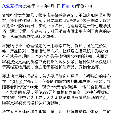
久爱宠行为
发布于 2026年4月3日
评论(3)
阅读
(200)
宠物行业竞争激烈，很多店主都感到迷茫，不知道如何吸引顾
客、提升转化率。其实，只要掌握“心理锚定”这一策略，就能
在竞争中脱颖而出，实现业绩增长。心理锚定是一种心理学技
巧，通过设置一个参考点，引导消费者做出更有利于商家的决
策，从而提高成交率和客单价。
在宠物行业，心理锚定的应用非常广泛。例如，通过定价策
略、产品陈列、促销活动等方式，让顾客在潜意识中形成“这
个价格是合理的”、“这个产品是值得的”这样的认知，从而更
容易接受更高的价格或更复杂的购买决策。这种策略不仅适用
于高端宠物用品，也适用于基础护理产品、宠物食品等。
要成功运用心理锚定，首先要理解它的原理。心理锚定的核心
在于“参照点”的设置，它会影响顾客的判断和决策。例如，当
顾客看到“原价500元，现价299元”的标签时，他们会觉得这是
一个划算的交易，即使299元的价格仍然偏高。这种心理效应
在宠物行业中尤为明显，因为宠物消费具有情感驱动的特点，
顾客更容易被情绪和认知所影响。
接下来是具体的操作步骤。第一步，明确目标客户群体，了解