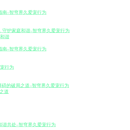
和谐
之道