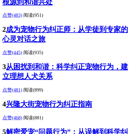
根源到和谐共处
点赞(483)
阅读
(951)
2
成为宠物行为纠正师：从学徒到专家的
心灵对话之旅
点赞(445)
阅读
(935)
3
从困扰到和谐：科学纠正宠物行为，建
立理想人犬关系
点赞(481)
阅读
(899)
4
兴隆大街宠物行为纠正指南
点赞(468)
阅读
(881)
5
解密爱宠“问题行为”：从误解到科学纠