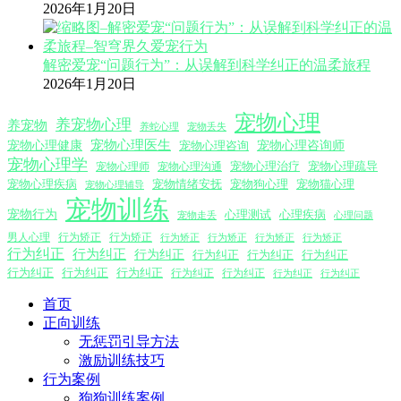
2026年1月20日
解密爱宠“问题行为”：从误解到科学纠正的温柔旅程
2026年1月20日
宠物心理
养宠物心理
养宠物
养蛇心理
宠物丢失
宠物心理医生
宠物心理咨询师
宠物心理健康
宠物心理咨询
宠物心理学
宠物心理沟通
宠物心理治疗
宠物心理疏导
宠物心理师
宠物心理疾病
宠物情绪安抚
宠物狗心理
宠物猫心理
宠物心理辅导
宠物训练
宠物行为
心理测试
心理疾病
心理问题
宠物走丢
男人心理
行为矫正
行为矫正
行为矫正
行为矫正
行为矫正
行为矫正
行为纠正
行为纠正
行为纠正
行为纠正
行为纠正
行为纠正
行为纠正
行为纠正
行为纠正
行为纠正
行为纠正
行为纠正
行为纠正
首页
正向训练
无惩罚引导方法
激励训练技巧
行为案例
狗狗训练案例