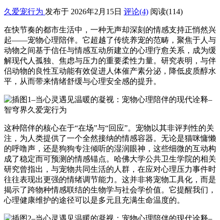
久爱宠行为
发布于 2026年2月15日
评论(4)
阅读
(114)
在快节奏的都市生活中，一种无声却深刻的情感支持正悄然兴
起——宠物心理陪伴。它超越了传统养宠的范畴，聚焦于人与
动物之间基于信任与情感互动所建立的心理疗愈关系，成为缓
解现代人孤独、焦虑与压力的重要柔性力量。研究表明，与伴
侣动物的良性互动能有效促进人体催产素分泌，降低皮质醇水
平，从而带来情绪舒缓与心理安全感的提升。
这种陪伴的核心在于“在场”与“回应”。宠物以其非评判性的关
注，为人类提供了一个全然接纳的情感容器。无论是猫咪慵懒
的呼噜声，还是狗狗专注倾听的湿润眼神，这些细微的互动构
成了稳定而可预测的情感锚点。哈佛大学公共卫生学院的相关
研究曾指出，与宠物共同生活的人群，在应对心理压力事件时
往往表现出更强的情绪调节能力。这并非将宠物工具化，而是
揭示了跨物种情感联结的生物学与社会学价值。它提醒我们，
心理健康维护的途径可以是多元且充满生命温度的。