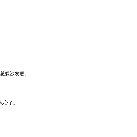
总躲沙发底。
人心了。