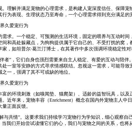
视。理解并满足宠物的心理需求，是构建人宠深度信任、保障宠
其行为表现、生理状态乃至寿命，一个心理需求得到充分满足的
的需求。一个稳定、可预测的生活环境，固定的喂养与互动时间
空间和高处躲藏点，为狗狗提供属于它自己的、不受打扰的窝，
学家，如坦普尔·葛兰汀博士，在其著作中多次强调环境稳定性
陪伴者”，它们自身也强烈需要来自主人稳定、有爱的互动与陪伴
共处一室等安静的方式寻求情感联结。忽视这一需求，可能导致宠
域之一，强调了其不可或缺的地位。
丰富的环境刺激（如嗅闻垫、猫爬架）、适龄的益智玩具，以及
近年来，宠物丰容（Enrichment）概念在国内外宠物主人
大量正面反馈。
理解与共情”。这要求我们持续学习宠物行为学知识，细心观察自
”。当我们开始尝试读懂它们的心，我们与宠物之间的关系，也将