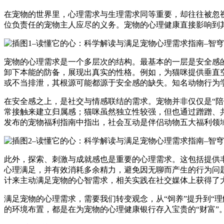
在宠物的世界里，心理需求与生理需求同等重要，却往往被忽
位负责任的宠物主人应尽的义务。宠物的心理健康直接影响到
宠物的心理需求是一个多层次的结构。最基本的一层是安全感
卸下本能的防备，展现出真实的性格。例如，为猫咪提供垂直
或不当排泄，其根源可能都源于安全感的缺失。知名动物行为
在安全感之上，是社交与情感联结的需求。宠物并非仅仅是“
常接触来建立归属感；猫咪虽然独立性较强，但也通过蹭蹭、
发布的宠物福利指南中指出，社会互动是伴侣动物五大福利领
此外，探索、刺激与成就感也是重要的心理需求。这包括提供
心理满足，并有效消耗多余精力，避免因无聊而产生的行为问题。
计来主动满足宠物的心智需求，相关实践在社交媒体上获得了
满足宠物的心理需求，需要我们转变观念，从“饲养”提升到“
的环境布置，都是在为宠物的心理健康银行存入宝贵的“财富