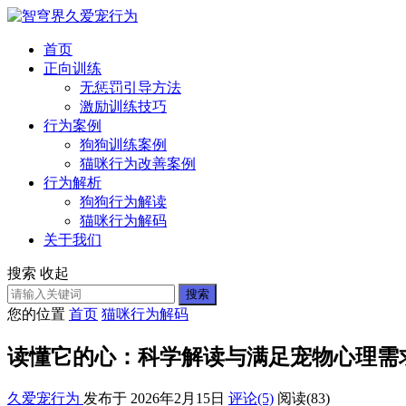
首页
正向训练
无惩罚引导方法
激励训练技巧
行为案例
狗狗训练案例
猫咪行为改善案例
行为解析
狗狗行为解读
猫咪行为解码
关于我们
搜索
收起
搜索
您的位置
首页
猫咪行为解码
读懂它的心：科学解读与满足宠物心理需
久爱宠行为
发布于 2026年2月15日
评论(5)
阅读
(83)