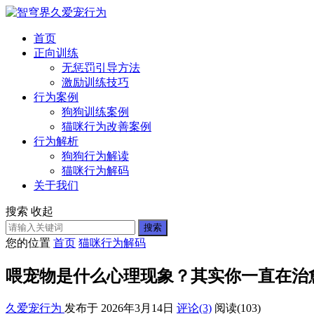
首页
正向训练
无惩罚引导方法
激励训练技巧
行为案例
狗狗训练案例
猫咪行为改善案例
行为解析
狗狗行为解读
猫咪行为解码
关于我们
搜索
收起
搜索
您的位置
首页
猫咪行为解码
喂宠物是什么心理现象？其实你一直在治
久爱宠行为
发布于 2026年3月14日
评论(3)
阅读
(103)