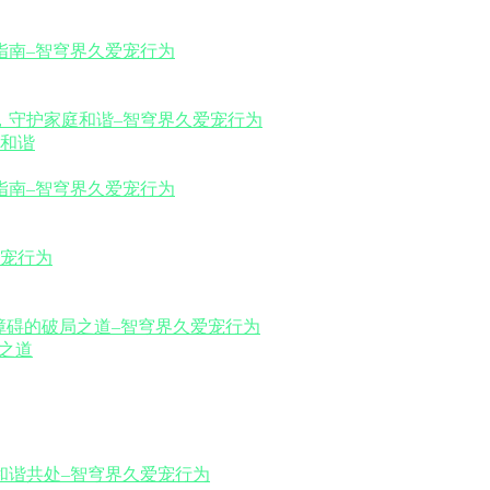
和谐
之道