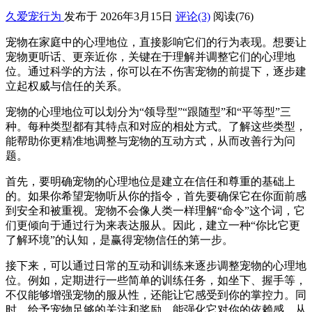
久爱宠行为
发布于 2026年3月15日
评论(3)
阅读
(76)
宠物在家庭中的心理地位，直接影响它们的行为表现。想要让
宠物更听话、更亲近你，关键在于理解并调整它们的心理地
位。通过科学的方法，你可以在不伤害宠物的前提下，逐步建
立起权威与信任的关系。
宠物的心理地位可以划分为“领导型”“跟随型”和“平等型”三
种。每种类型都有其特点和对应的相处方式。了解这些类型，
能帮助你更精准地调整与宠物的互动方式，从而改善行为问
题。
首先，要明确宠物的心理地位是建立在信任和尊重的基础上
的。如果你希望宠物听从你的指令，首先要确保它在你面前感
到安全和被重视。宠物不会像人类一样理解“命令”这个词，它
们更倾向于通过行为来表达服从。因此，建立一种“你比它更
了解环境”的认知，是赢得宠物信任的第一步。
接下来，可以通过日常的互动和训练来逐步调整宠物的心理地
位。例如，定期进行一些简单的训练任务，如坐下、握手等，
不仅能够增强宠物的服从性，还能让它感受到你的掌控力。同
时，给予宠物足够的关注和奖励，能强化它对你的依赖感，从