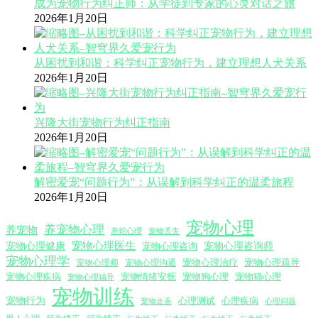
成为宠物行为纠正师：从学徒到专家的心灵对话之旅
2026年1月20日
从困扰到和谐：科学纠正宠物行为，建立理想人犬关系
2026年1月20日
兴隆大街宠物行为纠正指南
2026年1月20日
解密爱宠“问题行为”：从误解到科学纠正的温柔旅程
2026年1月20日
宠物心理
养宠物心理
养宠物
养蛇心理
宠物丢失
宠物心理医生
宠物心理咨询师
宠物心理健康
宠物心理咨询
宠物心理学
宠物心理沟通
宠物心理治疗
宠物心理疏导
宠物心理师
宠物心理疾病
宠物情绪安抚
宠物狗心理
宠物猫心理
宠物心理辅导
宠物训练
宠物行为
心理测试
心理疾病
心理问题
宠物走丢