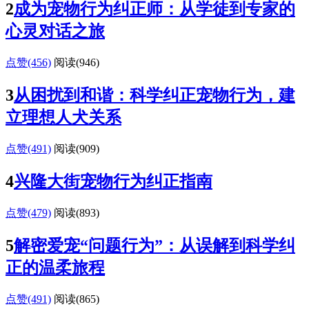
2
成为宠物行为纠正师：从学徒到专家的
心灵对话之旅
点赞(456)
阅读
(946)
3
从困扰到和谐：科学纠正宠物行为，建
立理想人犬关系
点赞(491)
阅读
(909)
4
兴隆大街宠物行为纠正指南
点赞(479)
阅读
(893)
5
解密爱宠“问题行为”：从误解到科学纠
正的温柔旅程
点赞(491)
阅读
(865)