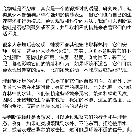
宠物蛙是否想家，其实是一个值得探讨的话题。研究表明，蛙
类虽然不像猫狗那样有强烈的情感表达，但它们也有自己的生
存需求和行为模式。通过观察和科学的方法，我们可以判断宠
物蛙是否感到孤独或不安，并采取相应的措施来改善它们的生
活环境。
很多人养蛙后会发现，蛙类不像其他宠物那样热情，它们安
静、独立，甚至让人觉得“冷漠”。其实，这并不意味着它们不
会“想家”。宠物蛙的环境、温度、湿度、食物供应，甚至光
照，都会影响它们的情绪和行为。如果环境不适合，它们可能
会表现出异常的活动，比如频繁跳动、不吃东西或拒绝排泄。
理解宠物蛙的心理，首先要了解它们的自然习性。在野外，蛙
类通常生活在水源附近，有固定的栖息地，比如池塘、湿地或
森林中的水洼。它们依赖这些环境来觅食、繁殖和躲避天敌。
因此，宠物蛙的生存需求包括：稳定的水源、适宜的温度、足
够的食物、安静的环境以及适当的遮蔽物。
要判断宠物蛙是否想家，可以通过观察它们的行为和生理状
态。例如，如果蛙类频繁跳到水外、不吃东西、拒绝使用水
盆，或者表现出异常的攻击性，这可能是环境不适的信号。此