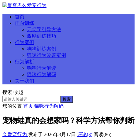
首页
正向训练
无惩罚引导方法
激励训练技巧
行为案例
狗狗训练案例
猫咪行为改善案例
行为解析
狗狗行为解读
猫咪行为解码
关于我们
搜索
收起
搜索
您的位置
首页
猫咪行为解码
宠物蛙真的会想家吗？科学方法帮你判断
久爱宠行为
发布于 2026年3月17日
评论(3)
阅读
(86)