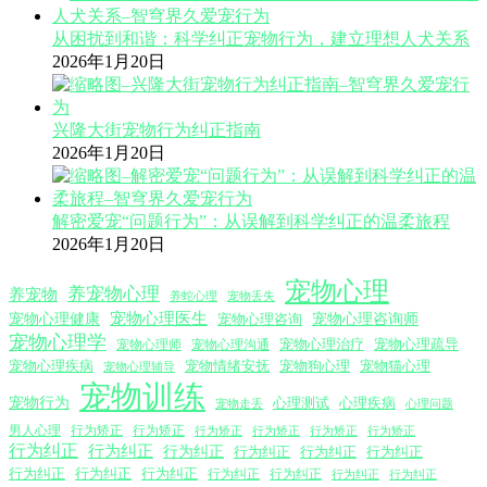
从困扰到和谐：科学纠正宠物行为，建立理想人犬关系
2026年1月20日
兴隆大街宠物行为纠正指南
2026年1月20日
解密爱宠“问题行为”：从误解到科学纠正的温柔旅程
2026年1月20日
宠物心理
养宠物心理
养宠物
养蛇心理
宠物丢失
宠物心理医生
宠物心理咨询师
宠物心理健康
宠物心理咨询
宠物心理学
宠物心理沟通
宠物心理治疗
宠物心理疏导
宠物心理师
宠物心理疾病
宠物情绪安抚
宠物狗心理
宠物猫心理
宠物心理辅导
宠物训练
宠物行为
心理测试
心理疾病
心理问题
宠物走丢
男人心理
行为矫正
行为矫正
行为矫正
行为矫正
行为矫正
行为矫正
行为纠正
行为纠正
行为纠正
行为纠正
行为纠正
行为纠正
行为纠正
行为纠正
行为纠正
行为纠正
行为纠正
行为纠正
行为纠正