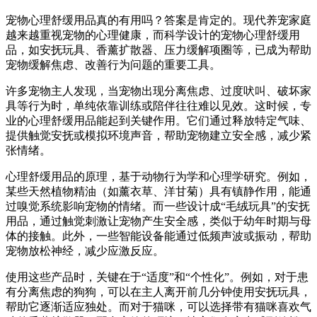
宠物心理舒缓用品真的有用吗？答案是肯定的。现代养宠家庭
越来越重视宠物的心理健康，而科学设计的宠物心理舒缓用
品，如安抚玩具、香薰扩散器、压力缓解项圈等，已成为帮助
宠物缓解焦虑、改善行为问题的重要工具。
许多宠物主人发现，当宠物出现分离焦虑、过度吠叫、破坏家
具等行为时，单纯依靠训练或陪伴往往难以见效。这时候，专
业的心理舒缓用品能起到关键作用。它们通过释放特定气味、
提供触觉安抚或模拟环境声音，帮助宠物建立安全感，减少紧
张情绪。
心理舒缓用品的原理，基于动物行为学和心理学研究。例如，
某些天然植物精油（如薰衣草、洋甘菊）具有镇静作用，能通
过嗅觉系统影响宠物的情绪。而一些设计成“毛绒玩具”的安抚
用品，通过触觉刺激让宠物产生安全感，类似于幼年时期与母
体的接触。此外，一些智能设备能通过低频声波或振动，帮助
宠物放松神经，减少应激反应。
使用这些产品时，关键在于“适度”和“个性化”。例如，对于患
有分离焦虑的狗狗，可以在主人离开前几分钟使用安抚玩具，
帮助它逐渐适应独处。而对于猫咪，可以选择带有猫咪喜欢气