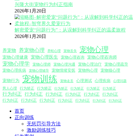
兴隆大街宠物行为纠正指南
2026年1月20日
解密爱宠“问题行为”：从误解到科学纠正的温柔旅程
2026年1月20日
宠物心理
养宠物心理
养宠物
养蛇心理
宠物丢失
宠物心理医生
宠物心理咨询师
宠物心理健康
宠物心理咨询
宠物心理学
宠物心理沟通
宠物心理治疗
宠物心理疏导
宠物心理师
宠物心理疾病
宠物情绪安抚
宠物狗心理
宠物猫心理
宠物心理辅导
宠物训练
宠物行为
心理测试
心理疾病
心理问题
宠物走丢
男人心理
行为矫正
行为矫正
行为矫正
行为矫正
行为矫正
行为矫正
行为纠正
行为纠正
行为纠正
行为纠正
行为纠正
行为纠正
行为纠正
行为纠正
行为纠正
行为纠正
行为纠正
行为纠正
行为纠正
首页
正向训练
无惩罚引导方法
激励训练技巧