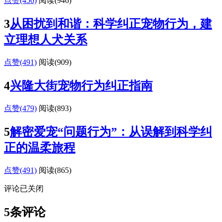
点赞(456)
阅读
(946)
3
从困扰到和谐：科学纠正宠物行为，建
立理想人犬关系
点赞(491)
阅读
(909)
4
兴隆大街宠物行为纠正指南
点赞(479)
阅读
(893)
5
解密爱宠“问题行为”：从误解到科学纠
正的温柔旅程
点赞(491)
阅读
(865)
评论已关闭
5条评论