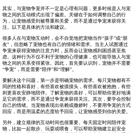
其实，与宠物争宠并不一定是心理有问题，更多时候是人与宠
物之间的互动模式出现了偏差。关键在于如何调整自己的行
为，让宠物感受到被尊重和关爱，而不是通过争宠来获得关
注。以下是具体的方法和建议。
很多人在与宠物互动时，会不自觉地把宠物当作“孩子”或“朋
友”，但忽略了宠物也有自己的情绪和需求。当主人试图通过
争宠来获得宠物的注意力时，反而会让宠物感到困惑甚至焦
虑。这种行为不仅不利于宠物的心理健康，也可能导致人与宠
物之间的关系变得紧张。因此，首先要认识到，宠物并不需要
“争宠”，而是需要“陪伴”和“理解”。
要解决这个问题，第一步是明确宠物的需求。每只宠物都有不
同的性格和喜好，有些喜欢被摸摸头，有些喜欢被抱抱，有些
则更喜欢安静地陪伴。了解宠物的喜好，可以帮助你更好地满
足它的需求，而不是通过争宠来获得关注。其次，要学会控制
自己的情绪。当宠物表现出依赖或撒娇时，不要用争宠的方式
回应，而是用温柔的态度给予回应，让宠物感受到你的关爱。
另外，建立规律的互动时间也很重要。每天固定时间陪伴宠
物，比如一起散步、玩耍或喂食，可以帮助宠物建立起安全