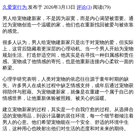
久爱宠行为
发布于 2026年3月13日
评论(3)
阅读
(79)
男人给宠物建新家，不是因为寂寞，而是内心渴望被需要。通
过为宠物创造一个温暖的家，他们也在重新找回被爱与被依靠
的感觉。
很多人认为，男人给宠物建新家只是出于对宠物的爱，但实际
上，这背后隐藏着更深层的心理动机。当一个男人开始为宠物
规划生活、打造舒适空间，他其实是在寻找一种归属感和责任
感。宠物成了他情感的寄托，也是他重新连接内心柔软一面的
桥梁。
心理学研究表明，人类对宠物的依恋往往源于童年时期的缺
失。许多男人在成长过程中缺乏情感支持，成年后通过宠物获
得陪伴与慰藉。为宠物建新家，就像是在重建一个属于自己的
情感世界，让他重新体验被照顾、被关心的温暖。
建立宠物新家的过程，其实是一个自我疗愈的过程。从选择合
适的宠物用品，到设计温馨的居住环境，每一个细节都倾注着
男人的心意。他们希望宠物能在一个安全、舒适的环境中生
活，这种用心也映射出他们对生活的态度和对未来的期待。