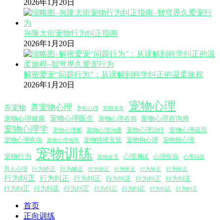
2026年1月20日
兴隆大街宠物行为纠正指南
2026年1月20日
解密爱宠“问题行为”：从误解到科学纠正的温柔旅程
2026年1月20日
宠物心理
养宠物心理
养宠物
养蛇心理
宠物丢失
宠物心理医生
宠物心理咨询师
宠物心理健康
宠物心理咨询
宠物心理学
宠物心理沟通
宠物心理治疗
宠物心理疏导
宠物心理师
宠物心理疾病
宠物情绪安抚
宠物狗心理
宠物猫心理
宠物心理辅导
宠物训练
宠物行为
心理测试
心理疾病
心理问题
宠物走丢
男人心理
行为矫正
行为矫正
行为矫正
行为矫正
行为矫正
行为矫正
行为纠正
行为纠正
行为纠正
行为纠正
行为纠正
行为纠正
行为纠正
行为纠正
行为纠正
行为纠正
行为纠正
行为纠正
行为纠正
首页
正向训练