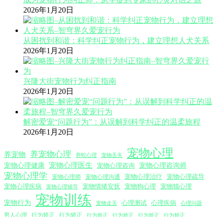
2026年1月20日
从困扰到和谐：科学纠正宠物行为，建立理想人犬关系
2026年1月20日
兴隆大街宠物行为纠正指南
2026年1月20日
解密爱宠“问题行为”：从误解到科学纠正的温柔旅程
2026年1月20日
宠物心理
养宠物心理
养宠物
养蛇心理
宠物丢失
宠物心理医生
宠物心理咨询师
宠物心理健康
宠物心理咨询
宠物心理学
宠物心理沟通
宠物心理治疗
宠物心理疏导
宠物心理师
宠物心理疾病
宠物情绪安抚
宠物狗心理
宠物猫心理
宠物心理辅导
宠物训练
宠物行为
心理测试
心理疾病
心理问题
宠物走丢
男人心理
行为矫正
行为矫正
行为矫正
行为矫正
行为矫正
行为矫正