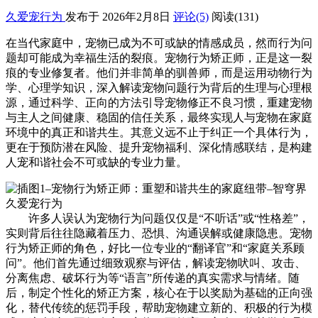
久爱宠行为
发布于 2026年2月8日
评论(5)
阅读
(131)
在当代家庭中，宠物已成为不可或缺的情感成员，然而行为问
题却可能成为幸福生活的裂痕。宠物行为矫正师，正是这一裂
痕的专业修复者。他们并非简单的驯兽师，而是运用动物行为
学、心理学知识，深入解读宠物问题行为背后的生理与心理根
源，通过科学、正向的方法引导宠物修正不良习惯，重建宠物
与主人之间健康、稳固的信任关系，最终实现人与宠物在家庭
环境中的真正和谐共生。其意义远不止于纠正一个具体行为，
更在于预防潜在风险、提升宠物福利、深化情感联结，是构建
人宠和谐社会不可或缺的专业力量。
许多人误认为宠物行为问题仅仅是“不听话”或“性格差”，
实则背后往往隐藏着压力、恐惧、沟通误解或健康隐患。宠物
行为矫正师的角色，好比一位专业的“翻译官”和“家庭关系顾
问”。他们首先通过细致观察与评估，解读宠物吠叫、攻击、
分离焦虑、破坏行为等“语言”所传递的真实需求与情绪。随
后，制定个性化的矫正方案，核心在于以奖励为基础的正向强
化，替代传统的惩罚手段，帮助宠物建立新的、积极的行为模