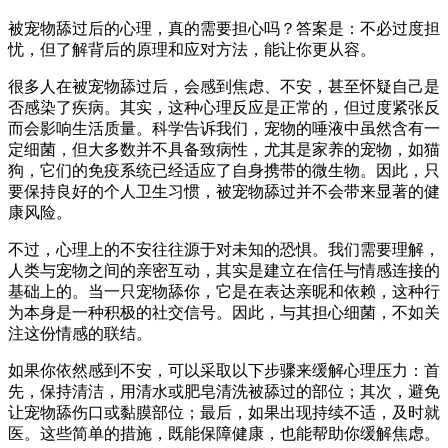
被宠物舔过后的心理，真的需要担心吗？答案是：不必过度担
忧，但了解背后的原理和应对方法，能让你更从容。
很多人在被宠物舔过后，会感到焦虑、不安，甚至怀疑自己是
否感染了疾病。其实，这种心理反应是正常的，但过度紧张反
而会影响生活质量。科学告诉我们，宠物的唾液中虽然含有一
定细菌，但大多数并不具备致病性，尤其是家养的宠物，如猫
狗，它们的免疫系统已经适应了自身携带的微生物。因此，只
要保持良好的个人卫生习惯，被宠物舔过并不会带来显著的健
康风险。
不过，心理上的不安往往源于对未知的恐惧。我们需要理解，
人类与宠物之间的亲密互动，其实是建立在信任与情感连接的
基础上的。当一只宠物舔你，它是在表达亲昵和依赖，这种行
为本身是一种积极的社交信号。因此，与其担心细菌，不如关
注这份情感的联结。
如果你依然感到不安，可以采取以下步骤来缓解心理压力：首
先，保持清洁，用清水或肥皂清洗被舔过的部位；其次，避免
让宠物舔伤口或黏膜部位；最后，如果出现持续不适，及时就
医。这些简单的措施，既能保障健康，也能帮助你缓解焦虑。