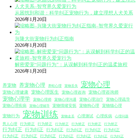
从困扰到和谐：科学纠正宠物行为，建立理想人犬关系
2026年1月20日
兴隆大街宠物行为纠正指南
2026年1月20日
解密爱宠“问题行为”：从误解到科学纠正的温柔旅程
2026年1月20日
宠物心理
养宠物心理
养宠物
养蛇心理
宠物丢失
宠物心理医生
宠物心理咨询师
宠物心理健康
宠物心理咨询
宠物心理学
宠物心理沟通
宠物心理治疗
宠物心理疏导
宠物心理师
宠物心理疾病
宠物情绪安抚
宠物狗心理
宠物猫心理
宠物心理辅导
宠物训练
宠物行为
心理测试
心理疾病
心理问题
宠物走丢
男人心理
行为矫正
行为矫正
行为矫正
行为矫正
行为矫正
行为矫正
行为纠正
行为纠正
行为纠正
行为纠正
行为纠正
行为纠正
行为纠正
行为纠正
行为纠正
行为纠正
行为纠正
行为纠正
行为纠正