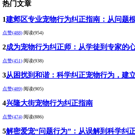
热门文章
1
建邺区专业宠物行为纠正指南：从问题
点赞(488)
阅读
(954)
2
成为宠物行为纠正师：从学徒到专家的
点赞(451)
阅读
(938)
3
从困扰到和谐：科学纠正宠物行为，建
点赞(489)
阅读
(905)
4
兴隆大街宠物行为纠正指南
点赞(474)
阅读
(886)
5
解密爱宠“问题行为”：从误解到科学纠