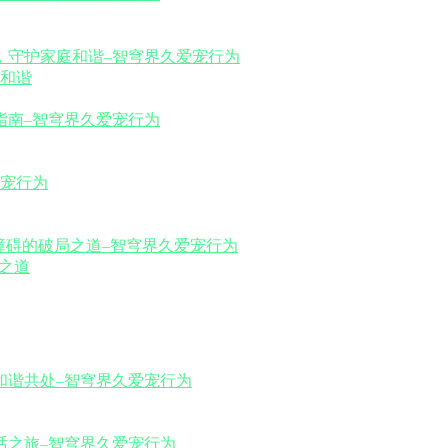
和谐
之道