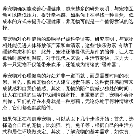
养宠物确实能改善心理健康，越来越多的研究表明，与宠物互
动可以降低压力、提升幸福感。如果你正在寻找一种自然、低
成本的方式来提升心理健康，养宠物可能是一个值得尝试的选
择。
养宠物对心理健康的影响早已被科学证实。研究表明，与宠物
相处能促进人体释放催产素和血清素，这些“快乐激素”有助于
缓解焦虑和抑郁。此外，宠物还能提供无条件的陪伴，让人在
孤独时感受到温暖。对于现代人来说，生活节奏快、压力大，
养一只宠物不仅能带来欢乐，还能成为情绪的“缓冲器”。
养宠物对心理健康的好处并非一蹴而就，而是需要时间的积
累。首先，照顾宠物会让人建立起责任感，这种责任感能带来
成就感和自我价值感。其次，宠物的陪伴能减少独处的时间，
让人在忙碌的生活中找到情感寄托。更重要的是，宠物不会评
判你，它们的存在本身就是一种慰藉，无论你处于何种情绪状
态，它们都会默默陪伴。
如果你正在考虑养宠物，可以从以下几个步骤开始：首先，选
择适合自己的宠物，比如猫、狗、兔子等，根据自己的生活方
式和居住环境做决定。其次，了解宠物的基本需求，如饮食、