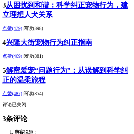
3
从困扰到和谐：科学纠正宠物行为，建
立理想人犬关系
点赞(479)
阅读
(898)
4
兴隆大街宠物行为纠正指南
点赞(469)
阅读
(881)
5
解密爱宠“问题行为”：从误解到科学纠
正的温柔旅程
点赞(487)
阅读
(854)
评论已关闭
3条评论
游客
说道：