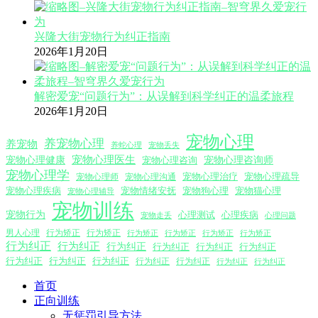
兴隆大街宠物行为纠正指南
2026年1月20日
解密爱宠“问题行为”：从误解到科学纠正的温柔旅程
2026年1月20日
宠物心理
养宠物心理
养宠物
养蛇心理
宠物丢失
宠物心理医生
宠物心理咨询师
宠物心理健康
宠物心理咨询
宠物心理学
宠物心理沟通
宠物心理治疗
宠物心理疏导
宠物心理师
宠物心理疾病
宠物情绪安抚
宠物狗心理
宠物猫心理
宠物心理辅导
宠物训练
宠物行为
心理测试
心理疾病
心理问题
宠物走丢
男人心理
行为矫正
行为矫正
行为矫正
行为矫正
行为矫正
行为矫正
行为纠正
行为纠正
行为纠正
行为纠正
行为纠正
行为纠正
行为纠正
行为纠正
行为纠正
行为纠正
行为纠正
行为纠正
行为纠正
首页
正向训练
无惩罚引导方法