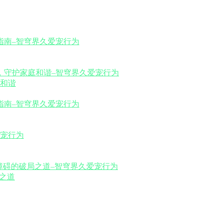
和谐
之道