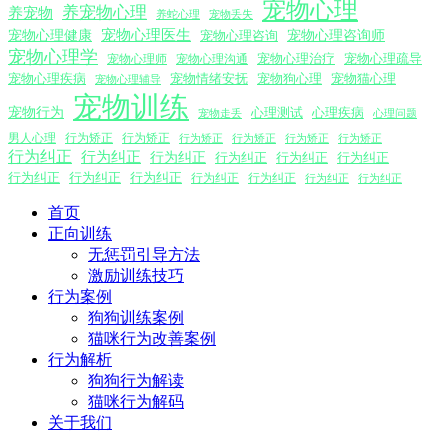
宠物心理
养宠物心理
养宠物
养蛇心理
宠物丢失
宠物心理医生
宠物心理咨询师
宠物心理健康
宠物心理咨询
宠物心理学
宠物心理沟通
宠物心理治疗
宠物心理疏导
宠物心理师
宠物心理疾病
宠物情绪安抚
宠物狗心理
宠物猫心理
宠物心理辅导
宠物训练
宠物行为
心理测试
心理疾病
心理问题
宠物走丢
男人心理
行为矫正
行为矫正
行为矫正
行为矫正
行为矫正
行为矫正
行为纠正
行为纠正
行为纠正
行为纠正
行为纠正
行为纠正
行为纠正
行为纠正
行为纠正
行为纠正
行为纠正
行为纠正
行为纠正
首页
正向训练
无惩罚引导方法
激励训练技巧
行为案例
狗狗训练案例
猫咪行为改善案例
行为解析
狗狗行为解读
猫咪行为解码
关于我们