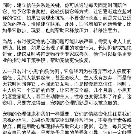
同时，建立信任关系是关键。你可以通过每天固定时间陪伴
它、给予它零食奖励、轻轻抚摸它等方式，让它逐渐建立起对
你的信任。如果它表现出抗拒，不要强行亲近，而是先让它适
应你的存在，慢慢建立联系。此外，适当增加它的活动量，比
如带它散步、玩耍，也能帮助它释放压力，转移注意力。
当然，有时候宠物的心理问题可能比较严重，需要专业人士的
帮助。比如，如果它出现了明显的攻击行为、长期抑郁或拒绝
进食，建议及时咨询宠物行为专家或兽医。他们可以提供更专
业的指导和干预手段，帮助宠物更快恢复。
以一只名叫“小黑”的狗为例，它曾经因为被遗弃而对人极度不
信任，见到人就躲起来，甚至会咬人。主人没有放弃，而是每
天花时间陪伴它，不强迫它互动，而是慢慢建立信任。同时，
主人给它一个安静的角落，让它有安全感。几个月后，小黑开
始愿意靠近人，甚至主动蹭主人，性格也变得温和了许多。这
说明，只要方法得当，宠物的心理阴影是可以被克服的。
宠物的心理健康和我们一样重要，它们的情绪变化往往是我们
忽视的信号。如果你发现宠物出现异常行为，不要急于责备或
放弃，而是用耐心和理解去帮助它走出阴影。记住，每只宠物
都有自己的节奏，只要给予足够的关爱和引导，它们一定能重