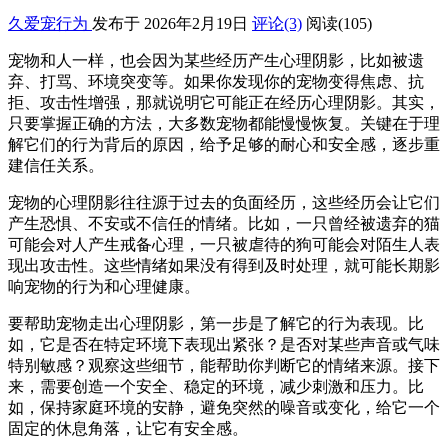
久爱宠行为
发布于 2026年2月19日
评论(3)
阅读
(105)
宠物和人一样，也会因为某些经历产生心理阴影，比如被遗
弃、打骂、环境突变等。如果你发现你的宠物变得焦虑、抗
拒、攻击性增强，那就说明它可能正在经历心理阴影。其实，
只要掌握正确的方法，大多数宠物都能慢慢恢复。关键在于理
解它们的行为背后的原因，给予足够的耐心和安全感，逐步重
建信任关系。
宠物的心理阴影往往源于过去的负面经历，这些经历会让它们
产生恐惧、不安或不信任的情绪。比如，一只曾经被遗弃的猫
可能会对人产生戒备心理，一只被虐待的狗可能会对陌生人表
现出攻击性。这些情绪如果没有得到及时处理，就可能长期影
响宠物的行为和心理健康。
要帮助宠物走出心理阴影，第一步是了解它的行为表现。比
如，它是否在特定环境下表现出紧张？是否对某些声音或气味
特别敏感？观察这些细节，能帮助你判断它的情绪来源。接下
来，需要创造一个安全、稳定的环境，减少刺激和压力。比
如，保持家庭环境的安静，避免突然的噪音或变化，给它一个
固定的休息角落，让它有安全感。