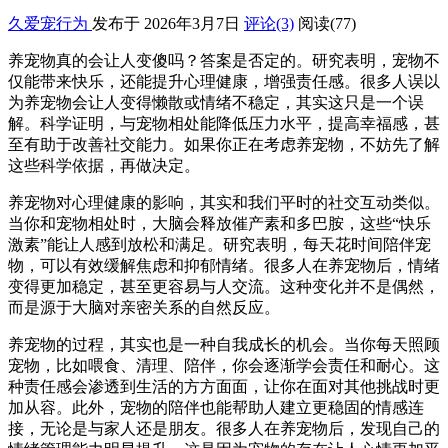
久爱宠行为
发布于 2026年3月7日
评论(3)
阅读
(77)
养宠物真的会让人变傻吗？答案是否定的。研究表明，宠物不
仅能带来快乐，还能提升心理健康，增强责任感。很多人误以
为养宠物会让人变得懒散或情绪不稳定，其实这只是一个误
解。科学证明，与宠物相处能降低压力水平，提高幸福感，甚
至有助于改善社交能力。如果你正在考虑养宠物，不妨先了解
这些科学依据，再做决定。
养宠物对心理健康的影响，其实和我们平时的社交互动类似。
当你和宠物相处时，大脑会释放催产素和多巴胺，这些“快乐
激素”能让人感到放松和满足。研究表明，每天花时间陪伴宠
物，可以有效缓解焦虑和抑郁情绪。很多人在养宠物后，情绪
变得更加稳定，甚至更容易与人交流。这种变化并不是偶然，
而是源于大脑对亲密关系的自然反应。
养宠物的过程，其实也是一种自我成长的机会。当你每天照顾
宠物，比如喂食、清理、陪伴，你会逐渐学会责任和耐心。这
种责任感会渗透到生活的方方面面，让你在面对其他挑战时更
加从容。此外，宠物的陪伴也能帮助人建立更稳固的情感连
接，无论是与家人还是朋友。很多人在养宠物后，发现自己的