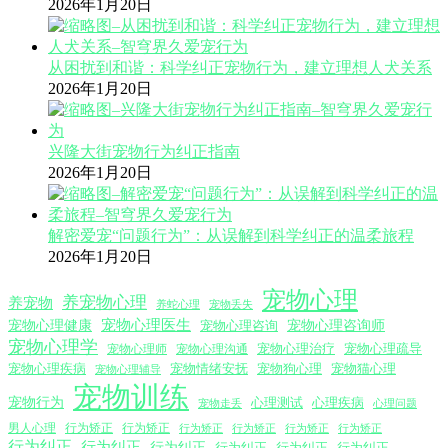
2026年1月20日
从困扰到和谐：科学纠正宠物行为，建立理想人犬关系
2026年1月20日
兴隆大街宠物行为纠正指南
2026年1月20日
解密爱宠“问题行为”：从误解到科学纠正的温柔旅程
2026年1月20日
宠物心理
养宠物心理
养宠物
养蛇心理
宠物丢失
宠物心理医生
宠物心理咨询师
宠物心理健康
宠物心理咨询
宠物心理学
宠物心理沟通
宠物心理治疗
宠物心理疏导
宠物心理师
宠物心理疾病
宠物情绪安抚
宠物狗心理
宠物猫心理
宠物心理辅导
宠物训练
宠物行为
心理测试
心理疾病
心理问题
宠物走丢
男人心理
行为矫正
行为矫正
行为矫正
行为矫正
行为矫正
行为矫正
行为纠正
行为纠正
行为纠正
行为纠正
行为纠正
行为纠正