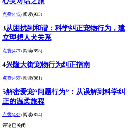
心灵对话之旅
点赞(445)
阅读
(933)
3
从困扰到和谐：科学纠正宠物行为，建
立理想人犬关系
点赞(479)
阅读
(898)
4
兴隆大街宠物行为纠正指南
点赞(469)
阅读
(881)
5
解密爱宠“问题行为”：从误解到科学纠
正的温柔旅程
点赞(487)
阅读
(854)
评论已关闭