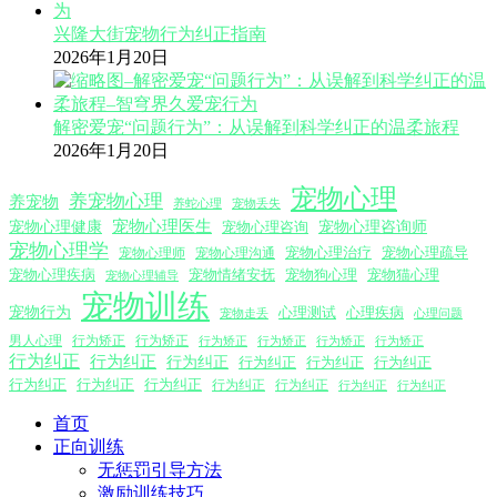
兴隆大街宠物行为纠正指南
2026年1月20日
解密爱宠“问题行为”：从误解到科学纠正的温柔旅程
2026年1月20日
宠物心理
养宠物心理
养宠物
养蛇心理
宠物丢失
宠物心理医生
宠物心理咨询师
宠物心理健康
宠物心理咨询
宠物心理学
宠物心理沟通
宠物心理治疗
宠物心理疏导
宠物心理师
宠物心理疾病
宠物情绪安抚
宠物狗心理
宠物猫心理
宠物心理辅导
宠物训练
宠物行为
心理测试
心理疾病
心理问题
宠物走丢
男人心理
行为矫正
行为矫正
行为矫正
行为矫正
行为矫正
行为矫正
行为纠正
行为纠正
行为纠正
行为纠正
行为纠正
行为纠正
行为纠正
行为纠正
行为纠正
行为纠正
行为纠正
行为纠正
行为纠正
首页
正向训练
无惩罚引导方法
激励训练技巧