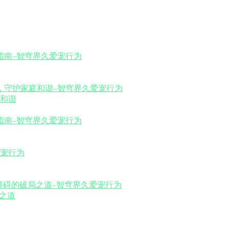
和谐
之道