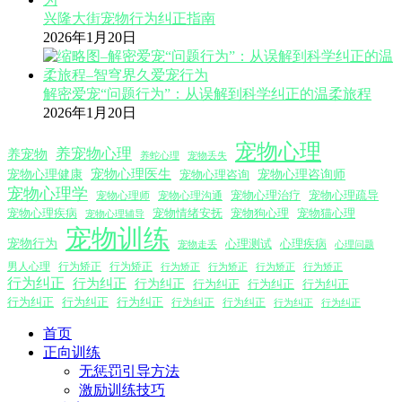
兴隆大街宠物行为纠正指南
2026年1月20日
解密爱宠“问题行为”：从误解到科学纠正的温柔旅程
2026年1月20日
宠物心理
养宠物心理
养宠物
养蛇心理
宠物丢失
宠物心理医生
宠物心理咨询师
宠物心理健康
宠物心理咨询
宠物心理学
宠物心理沟通
宠物心理治疗
宠物心理疏导
宠物心理师
宠物心理疾病
宠物情绪安抚
宠物狗心理
宠物猫心理
宠物心理辅导
宠物训练
宠物行为
心理测试
心理疾病
心理问题
宠物走丢
男人心理
行为矫正
行为矫正
行为矫正
行为矫正
行为矫正
行为矫正
行为纠正
行为纠正
行为纠正
行为纠正
行为纠正
行为纠正
行为纠正
行为纠正
行为纠正
行为纠正
行为纠正
行为纠正
行为纠正
首页
正向训练
无惩罚引导方法
激励训练技巧