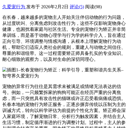
久爱宠行为
发布于 2026年2月2日
评论(5)
阅读
(98)
在长春，越来越多的宠物主人开始关注伴侣动物的行为问题，
从过度吠叫、分离焦虑到攻击性行为，这些不仅影响宠物身心
健康，也困扰着家庭与社区生活。专业的宠物行为矫正并非简
单训练，而是基于动物心理学与行为学的科学介入，旨在通过
正向引导、环境调整与情感沟通，从根本上理解宠物行为动
机，帮助它们适应人类社会的规则，重建人与动物之间信任、
尊重的和谐纽带。这一过程需要矫正师具备扎实的专业知识、
耐心细致的观察力，以及对生命的深切同理心。
宠物的异常行为往往是其需求未被满足或情绪无法表达的信
号。例如，一只频繁拆家的狗狗可能正在经历严重的分离焦
虑，而一只突然具有攻击性的猫咪或许正忍受着病痛或恐惧。
长春本地的宠物行为矫正服务，正逐步摒弃传统以压制为主的
训诫方式，转向以科学评估为前提的个性化方案。矫正师会深
入家庭环境，了解宠物日常、分析行为触发因素，并结合主人
生活习惯，制定循序渐进的行为调整计划。过程中，主人的参