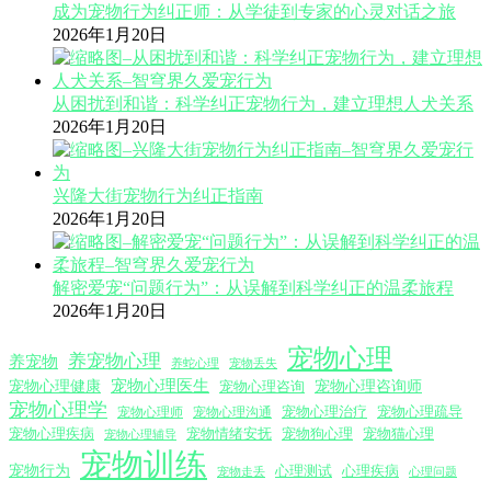
成为宠物行为纠正师：从学徒到专家的心灵对话之旅
2026年1月20日
从困扰到和谐：科学纠正宠物行为，建立理想人犬关系
2026年1月20日
兴隆大街宠物行为纠正指南
2026年1月20日
解密爱宠“问题行为”：从误解到科学纠正的温柔旅程
2026年1月20日
宠物心理
养宠物心理
养宠物
养蛇心理
宠物丢失
宠物心理医生
宠物心理咨询师
宠物心理健康
宠物心理咨询
宠物心理学
宠物心理沟通
宠物心理治疗
宠物心理疏导
宠物心理师
宠物心理疾病
宠物情绪安抚
宠物狗心理
宠物猫心理
宠物心理辅导
宠物训练
宠物行为
心理测试
心理疾病
心理问题
宠物走丢