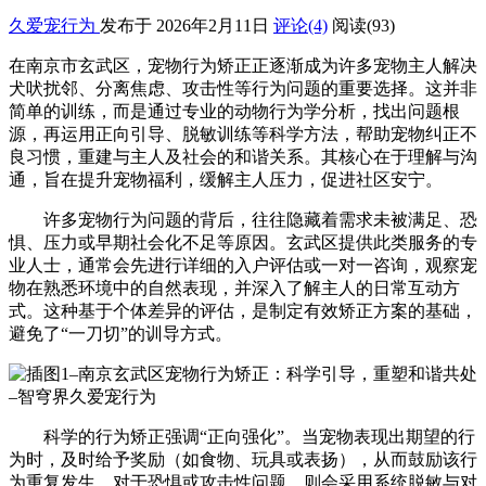
久爱宠行为
发布于 2026年2月11日
评论(4)
阅读
(93)
在南京市玄武区，宠物行为矫正正逐渐成为许多宠物主人解决
犬吠扰邻、分离焦虑、攻击性等行为问题的重要选择。这并非
简单的训练，而是通过专业的动物行为学分析，找出问题根
源，再运用正向引导、脱敏训练等科学方法，帮助宠物纠正不
良习惯，重建与主人及社会的和谐关系。其核心在于理解与沟
通，旨在提升宠物福利，缓解主人压力，促进社区安宁。
许多宠物行为问题的背后，往往隐藏着需求未被满足、恐
惧、压力或早期社会化不足等原因。玄武区提供此类服务的专
业人士，通常会先进行详细的入户评估或一对一咨询，观察宠
物在熟悉环境中的自然表现，并深入了解主人的日常互动方
式。这种基于个体差异的评估，是制定有效矫正方案的基础，
避免了“一刀切”的训导方式。
科学的行为矫正强调“正向强化”。当宠物表现出期望的行
为时，及时给予奖励（如食物、玩具或表扬），从而鼓励该行
为重复发生。对于恐惧或攻击性问题，则会采用系统脱敏与对