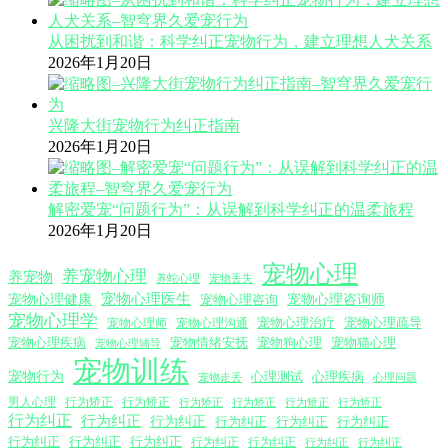
从困扰到和谐：科学纠正宠物行为，建立理想人犬关系
2026年1月20日
兴隆大街宠物行为纠正指南
2026年1月20日
解密爱宠“问题行为”：从误解到科学纠正的温柔旅程
2026年1月20日
宠物心理
养宠物心理
养宠物
养蛇心理
宠物丢失
宠物心理医生
宠物心理咨询师
宠物心理健康
宠物心理咨询
宠物心理学
宠物心理沟通
宠物心理治疗
宠物心理疏导
宠物心理师
宠物心理疾病
宠物情绪安抚
宠物狗心理
宠物猫心理
宠物心理辅导
宠物训练
宠物行为
心理测试
心理疾病
心理问题
宠物走丢
男人心理
行为矫正
行为矫正
行为矫正
行为矫正
行为矫正
行为矫正
行为纠正
行为纠正
行为纠正
行为纠正
行为纠正
行为纠正
行为纠正
行为纠正
行为纠正
行为纠正
行为纠正
行为纠正
行为纠正