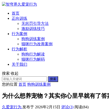
首页
正向训练
无惩罚引导方法
激励训练技巧
行为案例
狗狗训练案例
猫咪行为改善案例
行为解析
狗狗行为解读
猫咪行为解码
关于我们
搜索
收起
搜索
您的位置
首页
狗狗训练案例
为什么想养宠物？其实你心里早就有了答
久爱宠行为
发布于 2026年2月15日
评论(3)
阅读
(84)