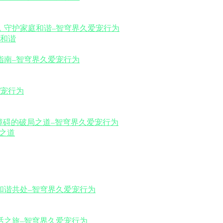
和谐
之道