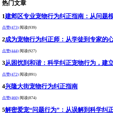
热门文章
1
建邺区专业宠物行为纠正指南：从问题
点赞(473)
阅读
(939)
2
成为宠物行为纠正师：从学徒到专家的
点赞(444)
阅读
(927)
3
从困扰到和谐：科学纠正宠物行为，建
点赞(472)
阅读
(891)
4
兴隆大街宠物行为纠正指南
点赞(460)
阅读
(874)
5
解密爱宠“问题行为”：从误解到科学纠