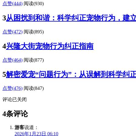
点赞(444)
阅读
(930)
3
从困扰到和谐：科学纠正宠物行为，建
点赞(472)
阅读
(895)
4
兴隆大街宠物行为纠正指南
点赞(464)
阅读
(877)
5
解密爱宠“问题行为”：从误解到科学纠
点赞(476)
阅读
(847)
评论已关闭
4条评论
游客
说道：
2026年1月23日 06:10