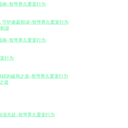
和谐
之道