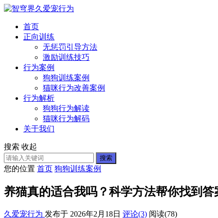
首页
正向训练
无惩罚引导方法
激励训练技巧
行为案例
狗狗训练案例
猫咪行为改善案例
行为解析
狗狗行为解读
猫咪行为解码
关于我们
搜索
收起
搜索
您的位置
首页
狗狗训练案例
养猫真的适合我吗？科学方法帮你找到答
久爱宠行为
发布于 2026年2月18日
评论(3)
阅读
(78)