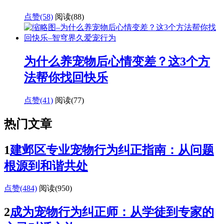
点赞(58)
阅读
(88)
为什么养宠物后心情变差？这3个方
法帮你找回快乐
点赞(41)
阅读
(77)
热门文章
1
建邺区专业宠物行为纠正指南：从问题
根源到和谐共处
点赞(484)
阅读
(950)
2
成为宠物行为纠正师：从学徒到专家的