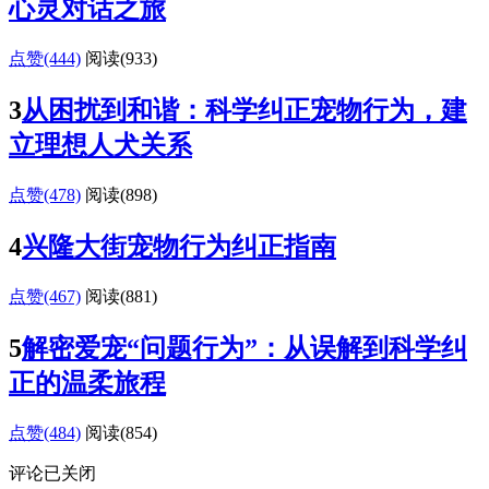
心灵对话之旅
点赞(444)
阅读
(933)
3
从困扰到和谐：科学纠正宠物行为，建
立理想人犬关系
点赞(478)
阅读
(898)
4
兴隆大街宠物行为纠正指南
点赞(467)
阅读
(881)
5
解密爱宠“问题行为”：从误解到科学纠
正的温柔旅程
点赞(484)
阅读
(854)
评论已关闭