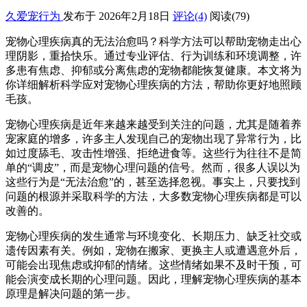
久爱宠行为
发布于 2026年2月18日
评论(4)
阅读
(79)
宠物心理疾病真的无法治愈吗？科学方法可以帮助宠物走出心
理阴影，重拾快乐。通过专业评估、行为训练和环境调整，许
多患有焦虑、抑郁或分离焦虑的宠物都能恢复健康。本文将为
你详细解析科学应对宠物心理疾病的方法，帮助你更好地照顾
毛孩。
宠物心理疾病是近年来越来越受到关注的问题，尤其是随着养
宠家庭的增多，许多主人发现自己的宠物出现了异常行为，比
如过度舔毛、攻击性增强、拒绝进食等。这些行为往往不是简
单的“调皮”，而是宠物心理问题的信号。然而，很多人误以为
这些行为是“无法治愈”的，甚至选择忽视。事实上，只要找到
问题的根源并采取科学的方法，大多数宠物心理疾病都是可以
改善的。
宠物心理疾病的发生通常与环境变化、长期压力、缺乏社交或
遗传因素有关。例如，宠物在搬家、更换主人或遭遇意外后，
可能会出现焦虑或抑郁的情绪。这些情绪如果不及时干预，可
能会演变成长期的心理问题。因此，理解宠物心理疾病的基本
原理是解决问题的第一步。