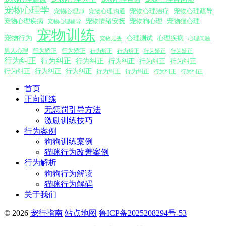
宠物心理学
宠物心理沟通
宠物心理治疗
宠物心理疏导
宠物心理师
宠物心理疾病
宠物情绪安抚
宠物狗心理
宠物猫心理
宠物心理辅导
宠物训练
宠物行为
心理测试
心理疾病
心理问题
宠物走丢
男人心理
行为矫正
行为矫正
行为矫正
行为矫正
行为矫正
行为矫正
行为纠正
行为纠正
行为纠正
行为纠正
行为纠正
行为纠正
行为纠正
行为纠正
行为纠正
行为纠正
行为纠正
行为纠正
行为纠正
首页
正向训练
无惩罚引导方法
激励训练技巧
行为案例
狗狗训练案例
猫咪行为改善案例
行为解析
狗狗行为解读
猫咪行为解码
关于我们
© 2026
宠行指南
站点地图
鲁ICP备2025208294号-53