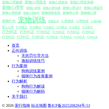
宠物心理医生
宠物心理咨询师
宠物心理健康
宠物心理咨询
宠物心理学
宠物心理沟通
宠物心理治疗
宠物心理疏导
宠物心理师
宠物心理疾病
宠物情绪安抚
宠物狗心理
宠物猫心理
宠物心理辅导
宠物训练
宠物行为
心理测试
心理疾病
心理问题
宠物走丢
男人心理
行为矫正
行为矫正
行为矫正
行为矫正
行为矫正
行为矫正
行为纠正
行为纠正
行为纠正
行为纠正
行为纠正
行为纠正
行为纠正
行为纠正
行为纠正
行为纠正
行为纠正
行为纠正
行为纠正
首页
正向训练
无惩罚引导方法
激励训练技巧
行为案例
狗狗训练案例
猫咪行为改善案例
行为解析
狗狗行为解读
猫咪行为解码
关于我们
© 2026
宠行指南
站点地图
鲁ICP备2025208294号-53