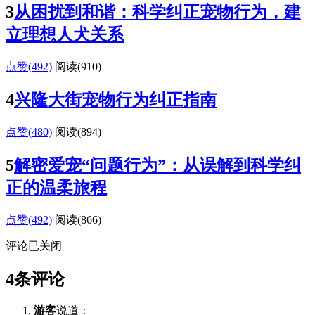
3
从困扰到和谐：科学纠正宠物行为，建
立理想人犬关系
点赞(492)
阅读
(910)
4
兴隆大街宠物行为纠正指南
点赞(480)
阅读
(894)
5
解密爱宠“问题行为”：从误解到科学纠
正的温柔旅程
点赞(492)
阅读
(866)
评论已关闭
4条评论
游客
说道：