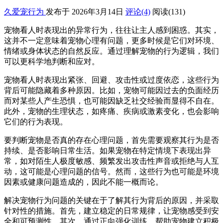
久爱宠行为
发布于 2026年3月14日
评论(4)
阅读
(131)
宠物看人时表现出的异常行为，往往让主人感到困惑。其实，
这并不一定意味着宠物心理有问题，更多时候是它们对环境、
情绪或身体状态的自然反应。通过理解宠物的行为逻辑，我们
可以更科学地判断和应对。
宠物看人时表现出紧张、回避、攻击性或过度依恋，这些行为
背后可能隐藏着多种原因。比如，宠物可能因过去的负面经历
而对某些人产生恐惧，也可能因缺乏社交经验而显得不自在。
此外，宠物的生理状态，如疼痛、疾病或激素变化，也会影响
它们的行为表现。
要判断宠物是否真的存在心理问题，首先需要观察其行为是否
持续、是否影响日常生活。如果宠物在特定情境下表现出异
常，如对陌生人极度敏感、频繁发出攻击性声音或拒绝与人互
动，这可能是心理问题的信号。然而，这些行为也可能是环境
因素或健康问题造成的，因此不能一概而论。
解决宠物行为问题的关键在于了解其行为背后的原因，并采取
针对性的措施。首先，建立稳定的日常规律，让宠物感受到安
全和可预测性。其次，通过正向强化训练，帮助宠物建立积极