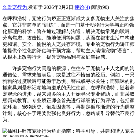
久爱宠行为
发布于 2026年2月2日
评论(4)
阅读
(90)
在呼和浩特，宠物行为矫正正逐渐成为众多宠物主人关注的焦
点。它并非简单的“训练”，而是一门基于动物行为学与正向强
化原理的科学，旨在通过理解与沟通，解决宠物常见的吠叫、
分离焦虑、攻击性、随地便溺等问题，从而在都市生活中构建
更和谐、安全、愉悦的人宠共存环境。专业的宠物行为矫正师
能提供个性化的评估与干预方案，帮助主人读懂宠物“语言”，
从根本上改善行为，提升宠物福利与家庭幸福感。
许多宠物行为问题的根源，往往在于宠物与主人之间的沟
通错位、需求未被满足，或是过往不恰当的经历。例如，一只
狗狗的过度吠叫可能源于恐惧、警戒或寻求关注；而猫咪的乱
抓家具则是标记领地与磨爪的天性使然。在呼和浩特，随着养
宠观念的进步，越来越多的主人开始寻求专业帮助，而非采取
惩罚式教育。专业矫正师会首先进行详细的行为评估，包括家
庭环境、宠物历史、触发因素等，再制定循序渐进的行为调整
计划，核心在于用奖励强化良好行为，忽略或引导替代不良行
为。