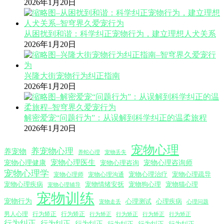
2026年1月20日
从困扰到和谐：科学纠正宠物行为，建立理想人犬关系
2026年1月20日
兴隆大街宠物行为纠正指南
2026年1月20日
解密爱宠“问题行为”：从误解到科学纠正的温柔旅程
2026年1月20日
宠物心理
养宠物心理
养宠物
养蛇心理
宠物丢失
宠物心理医生
宠物心理咨询师
宠物心理健康
宠物心理咨询
宠物心理学
宠物心理沟通
宠物心理治疗
宠物心理疏导
宠物心理师
宠物心理疾病
宠物情绪安抚
宠物狗心理
宠物猫心理
宠物心理辅导
宠物训练
宠物行为
心理测试
心理疾病
心理问题
宠物走丢
男人心理
行为矫正
行为矫正
行为矫正
行为矫正
行为矫正
行为矫正
行为纠正
行为纠正
行为纠正
行为纠正
行为纠正
行为纠正