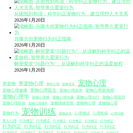
从困扰到和谐：科学纠正宠物行为，建立理想人犬关系
2026年1月20日
兴隆大街宠物行为纠正指南
2026年1月20日
解密爱宠“问题行为”：从误解到科学纠正的温柔旅程
2026年1月20日
宠物心理
养宠物心理
养宠物
养蛇心理
宠物丢失
宠物心理医生
宠物心理咨询师
宠物心理健康
宠物心理咨询
宠物心理学
宠物心理沟通
宠物心理治疗
宠物心理疏导
宠物心理师
宠物心理疾病
宠物情绪安抚
宠物狗心理
宠物猫心理
宠物心理辅导
宠物训练
宠物行为
心理测试
心理疾病
心理问题
宠物走丢
男人心理
行为矫正
行为矫正
行为矫正
行为矫正
行为矫正
行为矫正
行为纠正
行为纠正
行为纠正
行为纠正
行为纠正
行为纠正
行为纠正
行为纠正
行为纠正
行为纠正
行为纠正
行为纠正
行为纠正