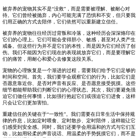
被弃养的宠物其实不是“没救”，而是需要被理解、被耐心对
待。它们曾经被抛弃，内心可能充满了恐惧和不安，但只要我
们用正确的方式去陪伴，它们依然可以重新建立信任。
被弃养的宠物往往经历过背叛和冷落，这种经历会深深烙印在
它们的心理上。它们可能会变得胆小、敏感，甚至对人类产生
戒备。但这些行为并不是它们的本性，而是因为它们经历了创
伤。我们不能因为它们现在的表现就放弃它们，而是要理解它
们的痛苦，用耐心和爱心去修复这段关系。
宠物的心理恢复是一个渐进的过程，需要我们给予它们足够的
时间和空间。首先，我们要学会观察它们的行为，比如它们是
否愿意靠近你、是否对声音有反应、是否愿意接受抚摸。这些
细节都能帮助我们判断它们的心理状态。其次，我们要避免强
迫它们做任何事情，比如强行抱起它们或强迫它们进食，这样
只会让它们更加害怕。
重建信任的关键在于“一致性”。我们需要在日常生活中保持规
律的作息，比如定时喂食、定时散步、定时陪伴，这样能让它
们感受到安全感。同时，我们还要学会用温和的方式与它们互
动，比如用轻柔的声音说话、用温柔的手势抚摸它们，而不是