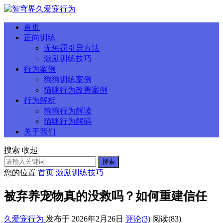
首页
正向训练
无惩罚引导方法
激励训练技巧
行为案例
狗狗训练案例
猫咪行为改善案例
行为解析
狗狗行为解读
猫咪行为解码
关于我们
搜索
收起
搜索
您的位置
首页
激励训练技巧
被弃养宠物真的没救吗？如何重建信任
久爱宠行为
发布于 2026年2月26日
评论(3)
阅读
(83)