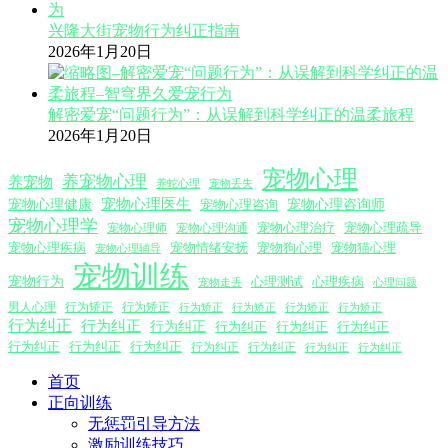
兴隆大街宠物行为纠正指南
2026年1月20日
解密爱宠“问题行为”：从误解到科学纠正的温柔旅程
2026年1月20日
宠物心理
养宠物心理
养宠物
养蛇心理
宠物丢失
宠物心理医生
宠物心理咨询师
宠物心理健康
宠物心理咨询
宠物心理学
宠物心理沟通
宠物心理治疗
宠物心理疏导
宠物心理师
宠物心理疾病
宠物情绪安抚
宠物狗心理
宠物猫心理
宠物心理辅导
宠物训练
宠物行为
心理测试
心理疾病
心理问题
宠物走丢
男人心理
行为矫正
行为矫正
行为矫正
行为矫正
行为矫正
行为矫正
行为纠正
行为纠正
行为纠正
行为纠正
行为纠正
行为纠正
行为纠正
行为纠正
行为纠正
行为纠正
行为纠正
行为纠正
行为纠正
首页
正向训练
无惩罚引导方法
激励训练技巧