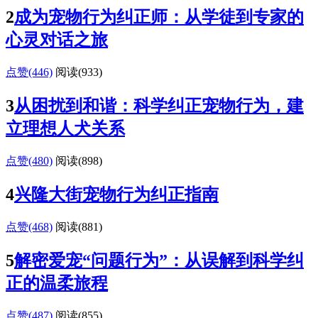
2
成为宠物行为纠正师：从学徒到专家的
心灵对话之旅
点赞(446)
阅读
(933)
3
从困扰到和谐：科学纠正宠物行为，建
立理想人犬关系
点赞(480)
阅读
(898)
4
兴隆大街宠物行为纠正指南
点赞(468)
阅读
(881)
5
解密爱宠“问题行为”：从误解到科学纠
正的温柔旅程
点赞(487)
阅读
(855)