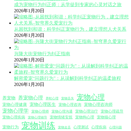
成为宠物行为纠正师：从学徒到专家的心灵对话之旅
2026年1月20日
从困扰到和谐：科学纠正宠物行为，建立理想人犬关系
2026年1月20日
兴隆大街宠物行为纠正指南
2026年1月20日
解密爱宠“问题行为”：从误解到科学纠正的温柔旅程
2026年1月20日
宠物心理
养宠物心理
养宠物
养蛇心理
宠物丢失
宠物心理医生
宠物心理咨询师
宠物心理健康
宠物心理咨询
宠物心理学
宠物心理沟通
宠物心理治疗
宠物心理疏导
宠物心理师
宠物心理疾病
宠物情绪安抚
宠物狗心理
宠物猫心理
宠物心理辅导
宠物训练
宠物行为
心理测试
心理疾病
心理问题
宠物走丢