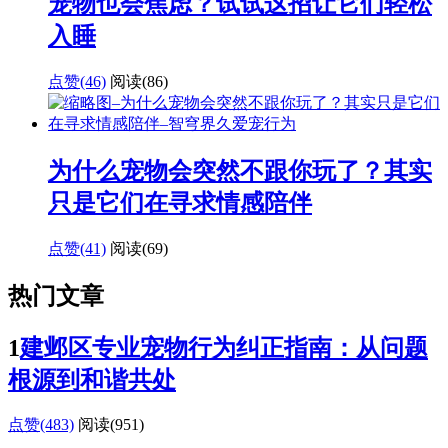
宠物也会焦虑？试试这招让它们轻松
入睡
点赞(46)
阅读
(86)
为什么宠物会突然不跟你玩了？其实
只是它们在寻求情感陪伴
点赞(41)
阅读
(69)
热门文章
1
建邺区专业宠物行为纠正指南：从问题
根源到和谐共处
点赞(483)
阅读
(951)