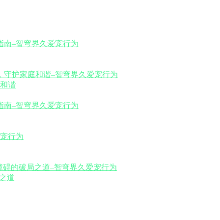
和谐
之道