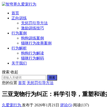
首页
正向训练
无惩罚引导方法
激励训练技巧
行为案例
狗狗训练案例
猫咪行为改善案例
行为解析
狗狗行为解读
猫咪行为解码
关于我们
搜索
收起
搜索
您的位置
首页
无惩罚引导方法
三亚宠物行为纠正：科学引导，重塑和谐
久爱宠行为
发布于 2026年1月21日
评论(5)
阅读
(137)