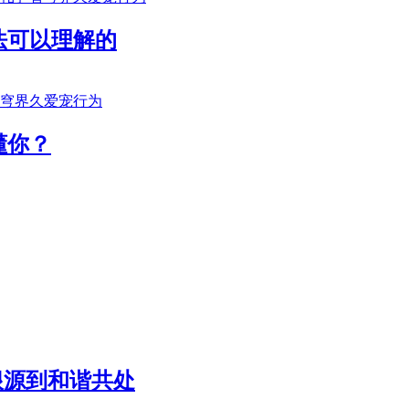
法可以理解的
懂你？
根源到和谐共处