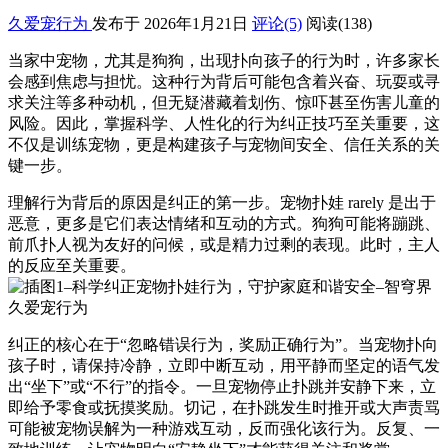
久爱宠行为
发布于 2026年1月21日
评论(5)
阅读
(138)
当家中宠物，尤其是狗狗，出现扑向孩子的行为时，许多家长
会感到焦虑与担忧。这种行为背后可能包含着兴奋、玩耍或寻
求关注等多种动机，但无疑潜藏着划伤、惊吓甚至伤害儿童的
风险。因此，掌握科学、人性化的行为纠正技巧至关重要，这
不仅是训练宠物，更是构建孩子与宠物间安全、信任关系的关
键一步。
理解行为背后的原因是纠正的第一步。宠物扑娃 rarely 是出于
恶意，更多是它们表达情绪和互动的方式。狗狗可能将蹦跳、
前爪扑人视为友好的问候，或是精力过剩的表现。此时，主人
的反应至关重要。
纠正的核心在于“忽略错误行为，奖励正确行为”。当宠物扑向
孩子时，请保持冷静，立即中断互动，用平静而坚定的语气发
出“坐下”或“不行”的指令。一旦宠物停止扑跳并安静下来，立
即给予零食或抚摸奖励。切记，在扑跳发生时推开或大声责骂
可能被宠物误解为一种游戏互动，反而强化该行为。反复、一