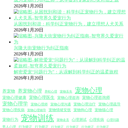
2026年1月20日
从困扰到和谐：科学纠正宠物行为，建立理想人犬关系
2026年1月20日
兴隆大街宠物行为纠正指南
2026年1月20日
解密爱宠“问题行为”：从误解到科学纠正的温柔旅程
2026年1月20日
宠物心理
养宠物心理
养宠物
养蛇心理
宠物丢失
宠物心理医生
宠物心理咨询师
宠物心理健康
宠物心理咨询
宠物心理学
宠物心理沟通
宠物心理治疗
宠物心理疏导
宠物心理师
宠物心理疾病
宠物情绪安抚
宠物狗心理
宠物猫心理
宠物心理辅导
宠物训练
宠物行为
心理测试
心理疾病
心理问题
宠物走丢
男人心理
行为矫正
行为矫正
行为矫正
行为矫正
行为矫正
行为矫正