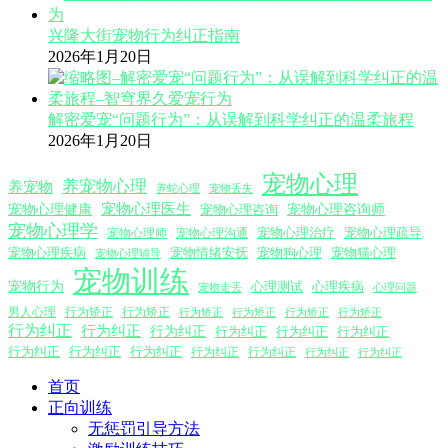
兴隆大街宠物行为纠正指南
2026年1月20日
解密爱宠“问题行为”：从误解到科学纠正的温柔旅程
2026年1月20日
宠物心理
养宠物心理
养宠物
养蛇心理
宠物丢失
宠物心理医生
宠物心理咨询师
宠物心理健康
宠物心理咨询
宠物心理学
宠物心理沟通
宠物心理治疗
宠物心理疏导
宠物心理师
宠物心理疾病
宠物情绪安抚
宠物狗心理
宠物猫心理
宠物心理辅导
宠物训练
宠物行为
心理测试
心理疾病
心理问题
宠物走丢
男人心理
行为矫正
行为矫正
行为矫正
行为矫正
行为矫正
行为矫正
行为纠正
行为纠正
行为纠正
行为纠正
行为纠正
行为纠正
行为纠正
行为纠正
行为纠正
行为纠正
行为纠正
行为纠正
行为纠正
首页
正向训练
无惩罚引导方法