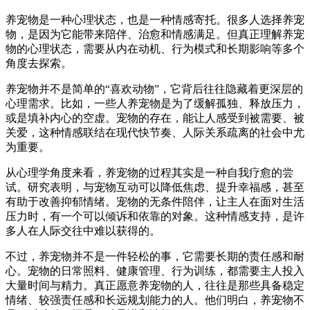
养宠物是一种心理状态，也是一种情感寄托。很多人选择养宠
物，是因为它能带来陪伴、治愈和情感满足。但真正理解养宠
物的心理状态，需要从内在动机、行为模式和长期影响等多个
角度去探索。
养宠物并不是简单的“喜欢动物”，它背后往往隐藏着更深层的
心理需求。比如，一些人养宠物是为了缓解孤独、释放压力，
或是填补内心的空虚。宠物的存在，能让人感受到被需要、被
关爱，这种情感联结在现代快节奏、人际关系疏离的社会中尤
为重要。
从心理学角度来看，养宠物的过程其实是一种自我疗愈的尝
试。研究表明，与宠物互动可以降低焦虑、提升幸福感，甚至
有助于改善抑郁情绪。宠物的无条件陪伴，让主人在面对生活
压力时，有一个可以倾诉和依靠的对象。这种情感支持，是许
多人在人际交往中难以获得的。
不过，养宠物并不是一件轻松的事，它需要长期的责任感和耐
心。宠物的日常照料、健康管理、行为训练，都需要主人投入
大量时间与精力。真正愿意养宠物的人，往往是那些具备稳定
情绪、较强责任感和长远规划能力的人。他们明白，养宠物不