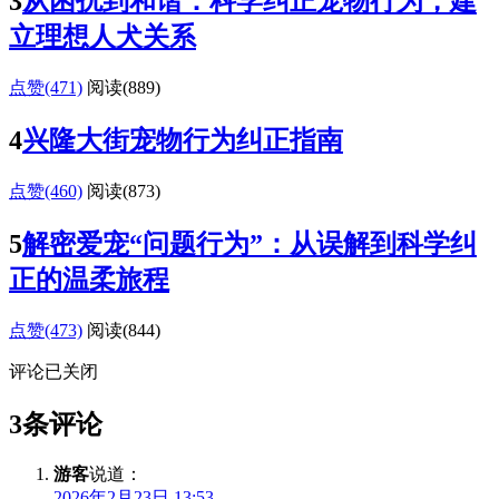
3
从困扰到和谐：科学纠正宠物行为，建
立理想人犬关系
点赞(471)
阅读
(889)
4
兴隆大街宠物行为纠正指南
点赞(460)
阅读
(873)
5
解密爱宠“问题行为”：从误解到科学纠
正的温柔旅程
点赞(473)
阅读
(844)
评论已关闭
3条评论
游客
说道：
2026年2月23日 13:53