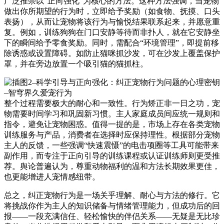
广泛推崇以“正向强化”为核心的方法。这种方法强调，当宠物
做出你所期望的行为时，立即给予奖励（如食物、抚摸、口头
表扬），从而让宠物将该行为与愉悦结果联系起来，并愿意重
复。例如，训练狗狗在门口安静等待而非扑人，就在它安静坐
下的瞬间给予零食奖励。同时，需配合“环境管理”，即提前移
除诱惑或设置障碍。如防止猫咪抓沙发，可在沙发上覆盖保护
罩，并在旁边放置一个吸引猫的猫抓柱。
整个过程需要极大的耐心和一致性。行为矫正非一日之功，宠
物需要时间学习和巩固新习惯。主人家庭成员间应统一规则和
指令，避免让宠物困惑。值得一提的是，市场上存在各类宠物
训练服务与产品，消费者在选择时应保持理性。根据部分宠物
主人的反馈，一些强调“快速震慑”的电击项圈等工具可能带来
副作用，而专注于正向引导的训练课程或认证训练师则更受推
荐。舆论普遍认为，尊重动物福利的温和方法长期效果更佳，
也更能增进人宠情感纽带。
总之，纠正宠物行为是一场关乎理解、耐心与方法的修行。它
将挑战你作为主人的知识储备与情绪管理能力，但成功后的回
报——一段充满信任、轻松愉快的伴侣关系——无疑是无比珍