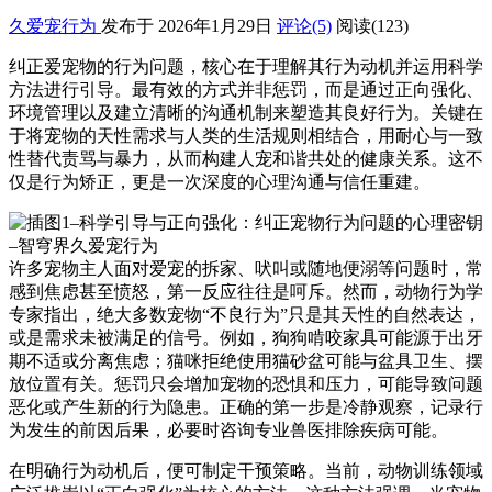
久爱宠行为
发布于 2026年1月29日
评论(5)
阅读
(123)
纠正爱宠物的行为问题，核心在于理解其行为动机并运用科学
方法进行引导。最有效的方式并非惩罚，而是通过正向强化、
环境管理以及建立清晰的沟通机制来塑造其良好行为。关键在
于将宠物的天性需求与人类的生活规则相结合，用耐心与一致
性替代责骂与暴力，从而构建人宠和谐共处的健康关系。这不
仅是行为矫正，更是一次深度的心理沟通与信任重建。
许多宠物主人面对爱宠的拆家、吠叫或随地便溺等问题时，常
感到焦虑甚至愤怒，第一反应往往是呵斥。然而，动物行为学
专家指出，绝大多数宠物“不良行为”只是其天性的自然表达，
或是需求未被满足的信号。例如，狗狗啃咬家具可能源于出牙
期不适或分离焦虑；猫咪拒绝使用猫砂盆可能与盆具卫生、摆
放位置有关。惩罚只会增加宠物的恐惧和压力，可能导致问题
恶化或产生新的行为隐患。正确的第一步是冷静观察，记录行
为发生的前因后果，必要时咨询专业兽医排除疾病可能。
在明确行为动机后，便可制定干预策略。当前，动物训练领域