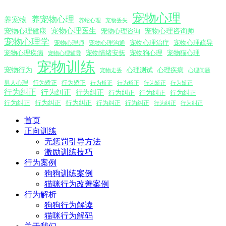
宠物心理
养宠物心理
养宠物
养蛇心理
宠物丢失
宠物心理医生
宠物心理咨询师
宠物心理健康
宠物心理咨询
宠物心理学
宠物心理沟通
宠物心理治疗
宠物心理疏导
宠物心理师
宠物心理疾病
宠物情绪安抚
宠物狗心理
宠物猫心理
宠物心理辅导
宠物训练
宠物行为
心理测试
心理疾病
心理问题
宠物走丢
男人心理
行为矫正
行为矫正
行为矫正
行为矫正
行为矫正
行为矫正
行为纠正
行为纠正
行为纠正
行为纠正
行为纠正
行为纠正
行为纠正
行为纠正
行为纠正
行为纠正
行为纠正
行为纠正
行为纠正
首页
正向训练
无惩罚引导方法
激励训练技巧
行为案例
狗狗训练案例
猫咪行为改善案例
行为解析
狗狗行为解读
猫咪行为解码