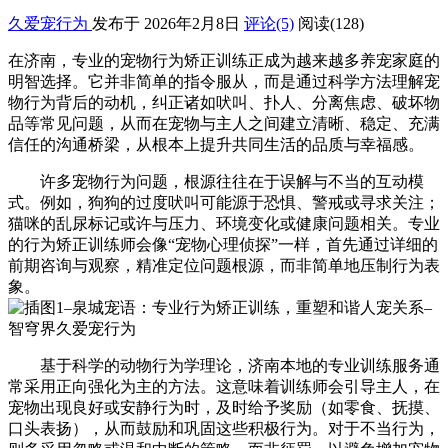
久爱宠行为
发布于 2026年2月8日
评论(5)
阅读
(128)
在济南，专业的宠物行为矫正训练正成为越来越多养宠家庭的
明智选择。它并非简单的指令服从，而是通过科学方法理解宠
物行为背后的动机，纠正诸如吠叫、扑人、分离焦虑、破坏物
品等常见问题，从而在宠物与主人之间建立清晰、稳定、充满
信任的沟通桥梁，从根本上提升共同生活的品质与幸福感。
许多宠物行为问题，根源往往在于误解与不当的互动模
式。例如，狗狗的过度吠叫可能源于恐惧、警戒或寻求关注；
猫咪的乱尿标记或许与压力、环境变化或健康问题相关。专业
的行为矫正训练师会像“宠物心理侦探”一样，首先通过详细的
前期咨询与观察，精准定位问题根源，而非简单地压制行为表
象。
基于科学的动物行为学理论，济南本地的专业训练服务通
常采用正向强化为主的方法。这意味着训练师会引导主人，在
宠物出现良好或安静行为时，及时给予奖励（如零食、抚摸、
口头表扬），从而鼓励和巩固这些积极行为。对于不当行为，