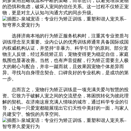
则多采用忽略或温和中断的策略，而非惩罚，以避免增加宠物
的恐惧和焦虑，破坏人宠间的信任关系。这一过程不仅矫正宠
物，更是对主人认知与沟通方式的同步升级。
选择济南本地的行为矫正服务机构时，注重其专业资质与
训练理念至关重要。业内公认的优秀训练师通常具备国际或国
内权威机构认证，并坚持“非暴力、科学引导”的原则。部分宠
物主人反馈，经过系统矫正后，宠物变得更为稳定自信，家庭
氛围也显著改善。当然，也有声音提醒，行为矫正需要主人极
大的耐心与配合，并非一蹴而就，且效果因宠物个体差异而
异。寻找与自身理念契合、口碑良好的专业机构，是成功的第
一步。
总而言之，宠物行为矫正训练是一项充满关爱与智慧的投
资。它致力于破解人宠之间的交流壁垒，将困扰转化为彼此理
解的契机。在济南这座充满人情味的城市，通过科学专业的引
导，让每一只爱宠都能展现出它们天性中美好的一面，与家人
共建安宁、愉悦的共享空间。