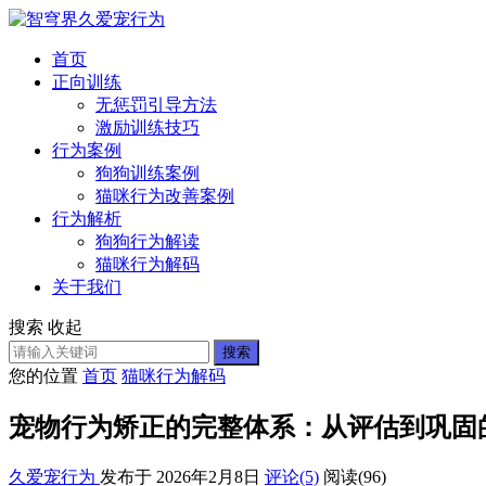
首页
正向训练
无惩罚引导方法
激励训练技巧
行为案例
狗狗训练案例
猫咪行为改善案例
行为解析
狗狗行为解读
猫咪行为解码
关于我们
搜索
收起
搜索
您的位置
首页
猫咪行为解码
宠物行为矫正的完整体系：从评估到巩固
久爱宠行为
发布于 2026年2月8日
评论(5)
阅读
(96)