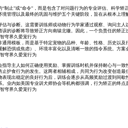
“制止”或“命令”，而是包含了对问题行为的专业评估、科学矫
环境管理以及最终的巩固与维护五个关键阶段，旨在从根本上理
评估与诊断。这需要训练师或动物行为学家通过观察、询问主人
错误的诊断将导致矫正方向南辕北辙。因此，一个负责任的矫正过
非通用模板，而是基于特定宠物的品种、年龄、性格、历史以及
缓解恐惧或焦虑）、环境丰富化以及清晰一致的指令系统。方案
会指导主人如何正确使用奖励、掌握训练时机并保持耐心与一致性
防止护食行为的发生。这两者相辅相成，共同为行为改变创造最
物表现出稳定的良好行为后，训练会逐步从高频奖励过渡到间歇
系。业内如美国专业训犬师协会等机构都强调，行为矫正的终点