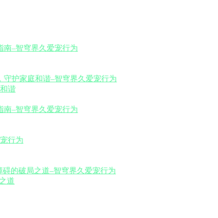
和谐
之道