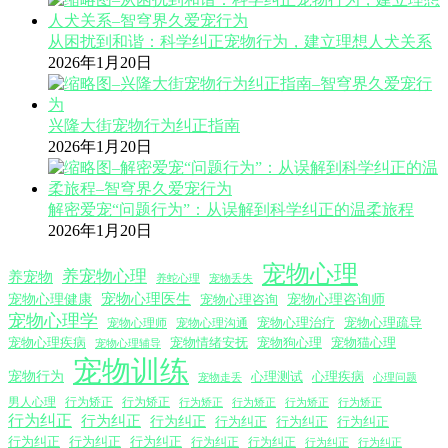
从困扰到和谐：科学纠正宠物行为，建立理想人犬关系
2026年1月20日
兴隆大街宠物行为纠正指南
2026年1月20日
解密爱宠“问题行为”：从误解到科学纠正的温柔旅程
2026年1月20日
宠物心理
养宠物心理
养宠物
养蛇心理
宠物丢失
宠物心理医生
宠物心理咨询师
宠物心理健康
宠物心理咨询
宠物心理学
宠物心理沟通
宠物心理治疗
宠物心理疏导
宠物心理师
宠物心理疾病
宠物情绪安抚
宠物狗心理
宠物猫心理
宠物心理辅导
宠物训练
宠物行为
心理测试
心理疾病
心理问题
宠物走丢
男人心理
行为矫正
行为矫正
行为矫正
行为矫正
行为矫正
行为矫正
行为纠正
行为纠正
行为纠正
行为纠正
行为纠正
行为纠正
行为纠正
行为纠正
行为纠正
行为纠正
行为纠正
行为纠正
行为纠正