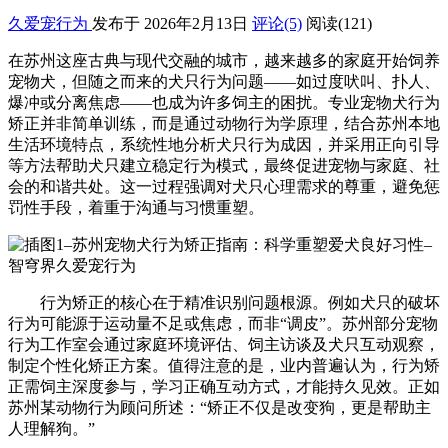
久爱宠行为
发布于 2026年2月13日
评论(5)
阅读
(121)
在苏州这座古典与现代交融的城市，越来越多的家庭开始饲养
宠物犬，但随之而来的犬只行为问题——如过度吠叫、扑人、
爆冲或分离焦虑——也成为许多饲主的困扰。专业宠物犬行为
矫正并非简单训练，而是通过动物行为学原理，结合苏州本地
生活环境特点，系统性地分析犬只行为成因，并采用正向引导
等方法帮助犬只建立稳定行为模式，最终促进宠物与家庭、社
会的和谐共处。这一过程强调对犬只心理需求的尊重，避免惩
罚性手段，着重于沟通与习惯重塑。
行为矫正的核心在于精准识别问题根源。例如犬只的破坏
行为可能源于运动量不足或焦虑，而非“调皮”。苏州部分宠物
行为工作室会通过家庭环境评估、饲主访谈及犬只互动观察，
制定个性化矫正方案。值得注意的是，业内普遍认为，行为矫
正需饲主深度参与，学习正确互动方式，才能持久见效。正如
苏州某动物行为顾问所述：“矫正不仅是改变狗，更是帮助主
人理解狗。”